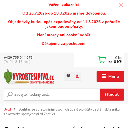
Vážení zákazníci.
Od 23.7.2026 do 10.8.2026 máme dovolenou.
Objednávky budou opět expedovány od 11.8.2026 v pořadí v
jakém budou přijaty.
Není možný ani osobní odběr.
Děkujeme za pochopení.
0
ks
+420 735 044 675
za
0 Kč
(Po-Pá, 8-13 hod.)
Menu
Hledat
Úvod
Souhlas se zpracováním osobních údajů pro účely zaslání dotazníku
zákaznické spokojenosti od Zboží.cz