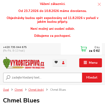
Vážení zákazníci.
Od 23.7.2026 do 10.8.2026 máme dovolenou.
Objednávky budou opět expedovány od 11.8.2026 v pořadí v
jakém budou přijaty.
Není možný ani osobní odběr.
Děkujeme za pochopení.
0
ks
+420 735 044 675
za
0 Kč
(Po-Pá, 8-13 hod.)
Menu
Hledat
Úvod
Chmel
Chmel český
Chmel Blues
Chmel Blues