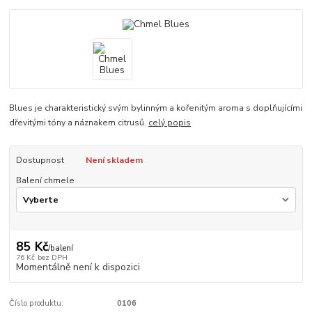
Blues je charakteristický svým bylinným a kořenitým aroma s doplňujícími
dřevitými tóny a náznakem citrusů.
celý popis
Dostupnost
Není skladem
Balení chmele
85 Kč
/
balení
76 Kč
bez DPH
Momentálně není k dispozici
Číslo produktu:
0106