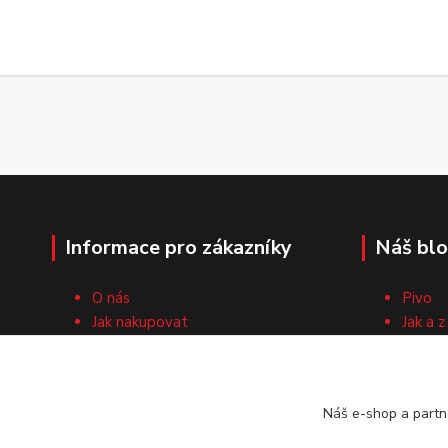
Informace pro zákazníky
Náš bl
O nás
Pivo
Jak nakupovat
Jak a z
Obchodní podmínky
Surovi
Cech domácích pivovarníků
Recep
Kontaktní formulář
Náš e-shop a partn
Vrácení zboží