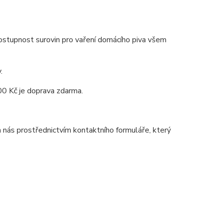
ostupnost surovin pro vaření domácího piva všem
.
00 Kč je doprava zdarma.
 nás prostřednictvím kontaktního formuláře, který