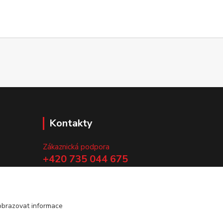
Kontakty
Zákaznická podpora
+420 735 044 675
(Po-Pá, 8-13 hod.)
.
info@vyrobtesipivo.cz
obrazovat informace