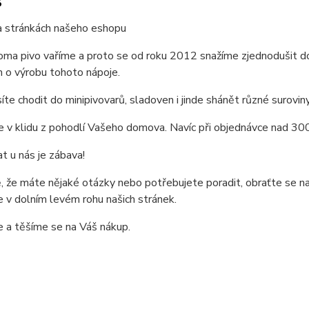
s
a stránkách našeho eshopu
oma pivo vaříme a proto se od roku 2012 snažíme zjednodušit d
 o výrobu tohoto nápoje.
te chodit do minipivovarů, sladoven i jinde shánět různé suroviny
 v klidu z pohodlí Vašeho domova. Navíc při objednávce nad 30
 u nás je zábava!
, že máte nějaké otázky nebo potřebujete poradit, obraťte se na
 v dolním levém rohu našich stránek.
 a těšíme se na Váš nákup.