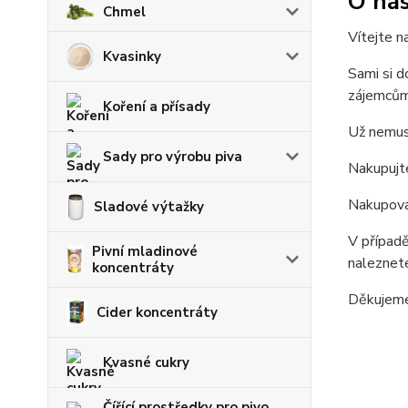
O ná
Chmel
Vítejte n
Kvasinky
Sami si d
zájemcům
Koření a přísady
Už nemusí
Sady pro výrobu piva
Nakupujte
Nakupovat
Sladové výtažky
V případě
Pivní mladinové
naleznete
koncentráty
Děkujeme
Cider koncentráty
Kvasné cukry
Čířící prostředky pro pivo,