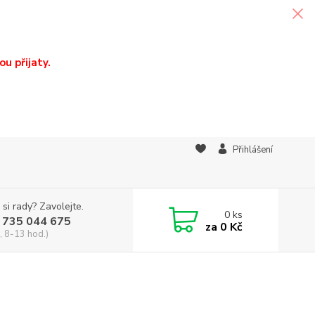
u přijaty.
Přihlášení
 si rady? Zavolejte.
0
ks
 735 044 675
za
0 Kč
, 8-13 hod.)