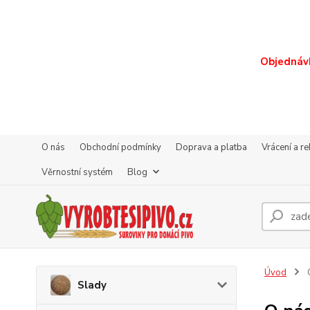
Objednávk
O nás
Obchodní podmínky
Doprava a platba
Vrácení a r
Věrnostní systém
Blog
Úvod
Slady