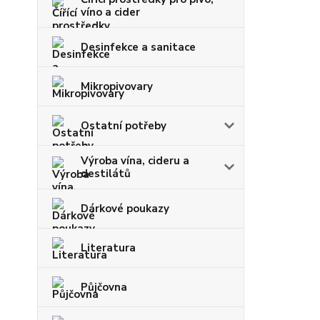
víno a cider
Desinfekce a sanitace
Mikropivovary
Ostatní potřeby
Výroba vína, cideru a
destilátů
Dárkové poukazy
Literatura
Půjčovna