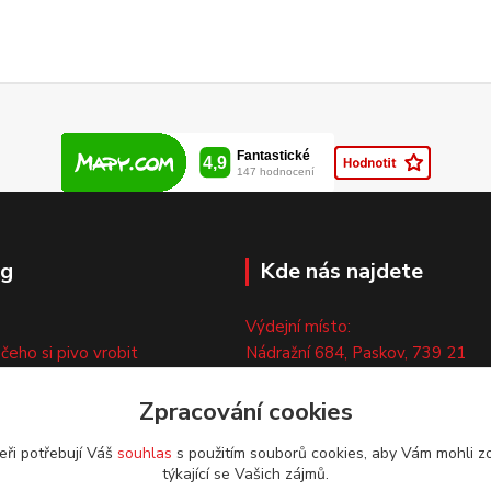
og
Kde nás najdete
Výdejní místo:
 čeho si pivo vrobit
Nádražní 684, Paskov, 739 21
ny
Pouze po předchozí tel. domluvě
ty
Zpracování cookies
eři potřebují Váš
souhlas
s použitím souborů cookies, aby Vám mohli z
týkající se Vašich zájmů.