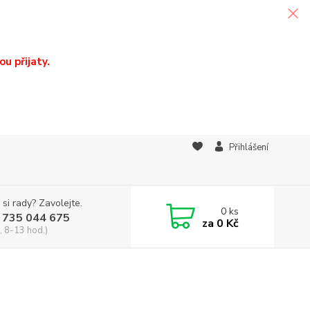
u přijaty.
Přihlášení
 si rady? Zavolejte.
0
ks
 735 044 675
za
0 Kč
, 8-13 hod.)