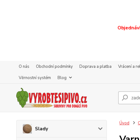
Objednávk
O nás
Obchodní podmínky
Doprava a platba
Vrácení a r
Věrnostní systém
Blog
Úvod
O
Slady
Varn