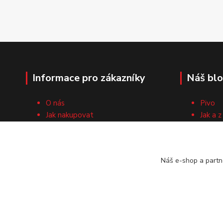
Informace pro zákazníky
Náš bl
O nás
Pivo
Jak nakupovat
Jak a z
Obchodní podmínky
Surovi
Cech domácích pivovarníků
Recep
Kontaktní formulář
Náš e-shop a partn
Vrácení zboží