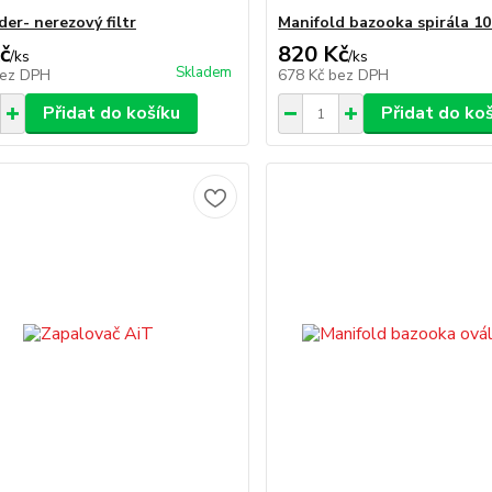
der- nerezový filtr
Manifold bazooka spirála 1
č
820 Kč
/
ks
/
ks
Skladem
ez DPH
678 Kč
bez DPH
Přidat do košíku
Přidat do ko