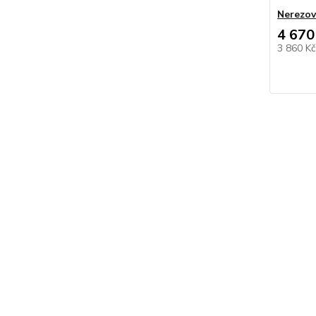
Nerezov
4 670
3 860 K