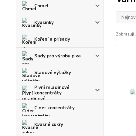
Chmel
Nejnově
Kvasinky
Zobrazuji 
Koření a přísady
Sady pro výrobu piva
Sladové výtažky
Pivní mladinové
koncentráty
Cider koncentráty
Kvasné cukry