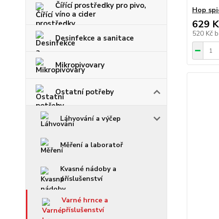
Čířící prostředky pro pivo,
Hop spi
víno a cider
629 K
520 Kč
b
Desinfekce a sanitace
Mikropivovary
Ostatní potřeby
Láhvování a výčep
Měření a laboratoř
Kvasné nádoby a
příslušenství
Varné hrnce a
příslušenství