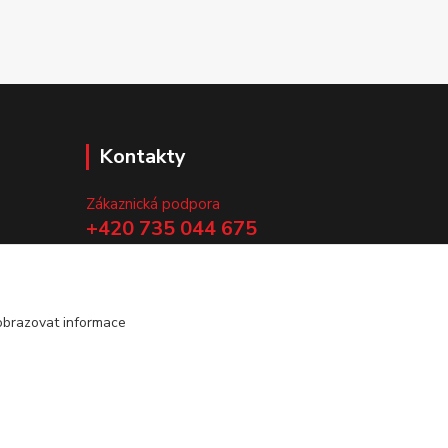
Kontakty
Zákaznická podpora
+420 735 044 675
(Po-Pá, 8-13 hod.)
.
info@vyrobtesipivo.cz
obrazovat informace