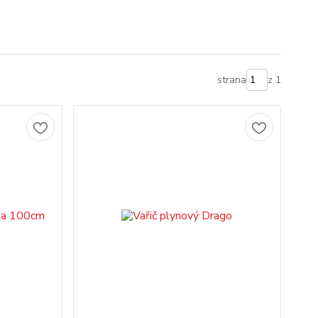
strana
z 1