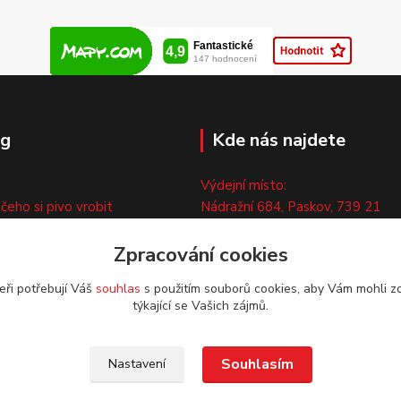
og
Kde nás najdete
Výdejní místo:
 čeho si pivo vrobit
Nádražní 684, Paskov, 739 21
ny
Pouze po předchozí tel. domluvě
ty
Zpracování cookies
eři potřebují Váš
souhlas
s použitím souborů cookies, aby Vám mohli z
týkající se Vašich zájmů.
Souhlasím
Nastavení