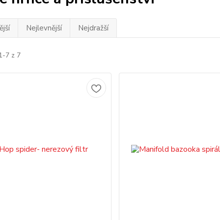
jší
Nejlevnější
Nejdražší
1-7 z 7