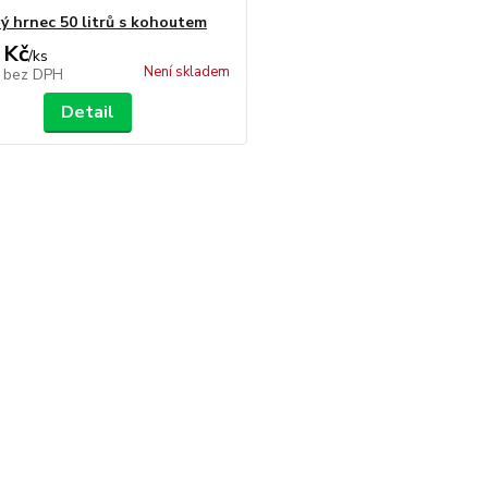
ý hrnec 50 litrů s kohoutem
 Kč
/
ks
Není skladem
č
bez DPH
Detail