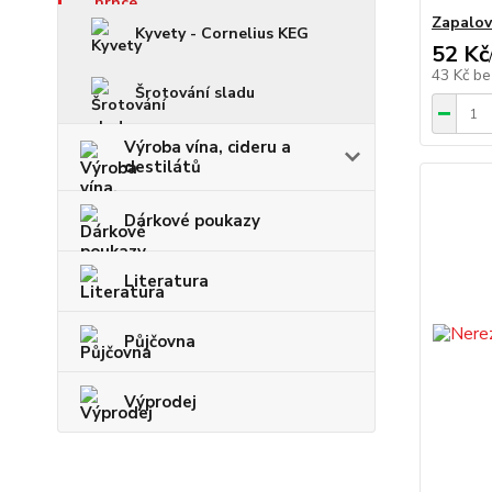
Zapalov
Kyvety - Cornelius KEG
52 Kč
43 Kč
be
Šrotování sladu
Výroba vína, cideru a
destilátů
Dárkové poukazy
Literatura
Půjčovna
Výprodej