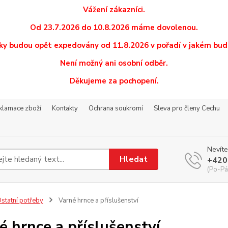
Vážení zákazníci.
Od 23.7.2026 do 10.8.2026 máme dovolenou.
y budou opět expedovány od 11.8.2026 v pořadí v jakém budo
Není možný ani osobní odběr.
Děkujeme za pochopení.
eklamace zboží
Kontakty
Ochrana soukromí
Sleva pro členy Cechu
Nevíte
Hledat
+420
(Po-Pá
statní potřeby
Varné hrnce a příslušenství
é hrnce a příslušenství