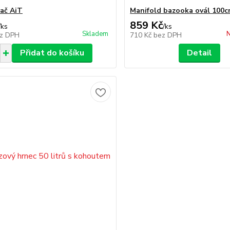
ač AiT
Manifold bazooka ovál 100
859 Kč
/
ks
/
ks
Skladem
N
z DPH
710 Kč
bez DPH
Přidat do košíku
Detail