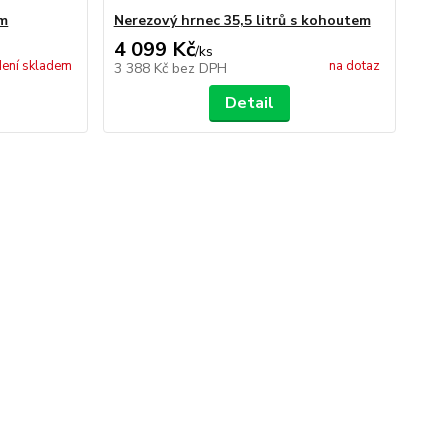
cm
Nerezový hrnec 35,5 litrů s kohoutem
4 099 Kč
/
ks
ení skladem
na dotaz
3 388 Kč
bez DPH
Detail