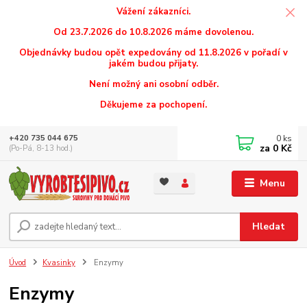
Vážení zákazníci.
Od 23.7.2026 do 10.8.2026 máme dovolenou.
Objednávky budou opět expedovány od 11.8.2026 v pořadí v
jakém budou přijaty.
Není možný ani osobní odběr.
Děkujeme za pochopení.
0
ks
+420 735 044 675
za
0 Kč
(Po-Pá, 8-13 hod.)
Menu
Hledat
Úvod
Kvasinky
Enzymy
Enzymy