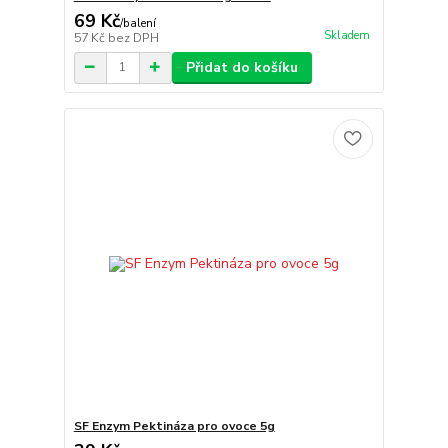
69 Kč
/
balení
Skladem
57 Kč
bez DPH
Přidat do košíku
SF Enzym Pektináza pro ovoce 5g