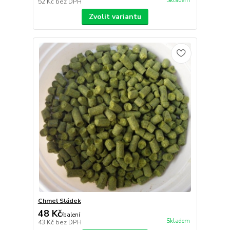
Skladem
52 Kč
bez DPH
Zvolit variantu
Chmel Sládek
48 Kč
/
balení
Skladem
43 Kč
bez DPH