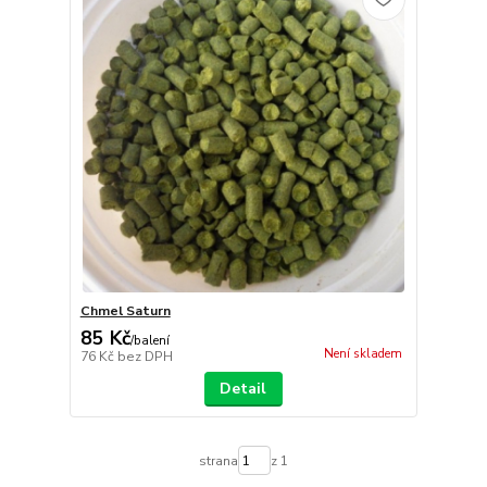
Chmel Saturn
85 Kč
/
balení
Není skladem
76 Kč
bez DPH
Detail
strana
z 1