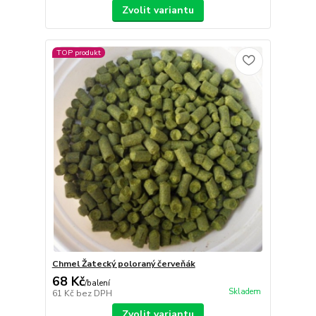
Zvolit variantu
TOP produkt
Chmel Žatecký poloraný červeňák
68 Kč
/
balení
Skladem
61 Kč
bez DPH
Zvolit variantu