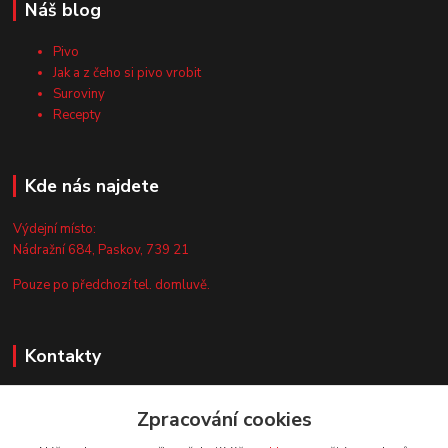
Náš blog
Pivo
Jak a z čeho si pivo vrobit
Suroviny
Recepty
Kde nás najdete
Výdejní místo:
Nádražní 684, Paskov, 739 21
Pouze po předchozí tel. domluvě.
Kontakty
Zákaznická podpora
Zpracování cookies
+420 735 044 675
(Po-Pá, 8-13 hod.)