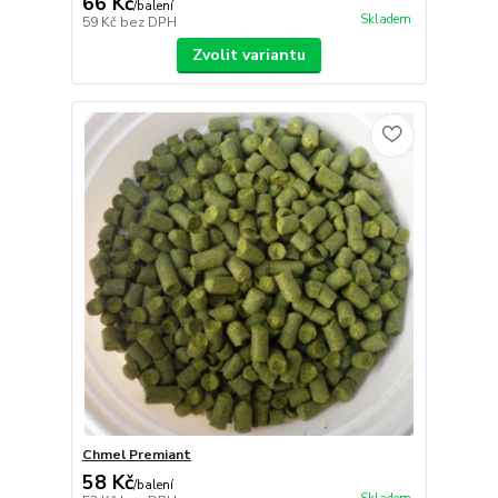
66 Kč
/
balení
Skladem
59 Kč
bez DPH
Zvolit variantu
Chmel Premiant
58 Kč
/
balení