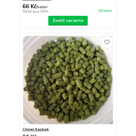
66 Kč
/
balení
Skladem
59 Kč
bez DPH
Zvolit variantu
Chmel Kazbek