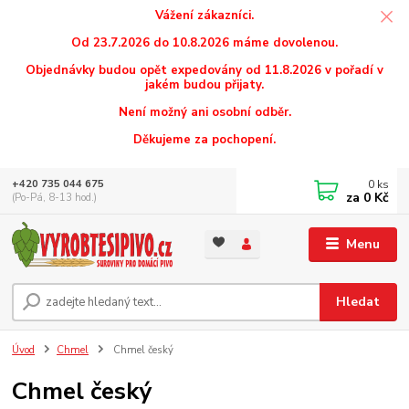
Vážení zákazníci.
Od 23.7.2026 do 10.8.2026 máme dovolenou.
Objednávky budou opět expedovány od 11.8.2026 v pořadí v
jakém budou přijaty.
Není možný ani osobní odběr.
Děkujeme za pochopení.
0
ks
+420 735 044 675
za
0 Kč
(Po-Pá, 8-13 hod.)
Menu
Hledat
Úvod
Chmel
Chmel český
Chmel český