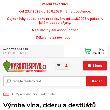
Vážení zákazníci.
Od 23.7.2026 do 10.8.2026 máme dovolenou.
Objednávky budou opět expedovány od 11.8.2026 v pořadí v
jakém budou přijaty.
Není možný ani osobní odběr.
Děkujeme za pochopení.
0
ks
+420 735 044 675
za
0 Kč
(Po-Pá, 8-13 hod.)
Menu
Hledat
Úvod
Výroba vína, cideru a destilátů
Výroba vína, cideru a destilátů