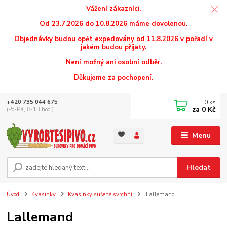
Vážení zákazníci.
Od 23.7.2026 do 10.8.2026 máme dovolenou.
Objednávky budou opět expedovány od 11.8.2026 v pořadí v
jakém budou přijaty.
Není možný ani osobní odběr.
Děkujeme za pochopení.
0
ks
+420 735 044 675
za
0 Kč
(Po-Pá, 8-13 hod.)
Menu
Hledat
Úvod
Kvasinky
Kvasinky sušené svrchní
Lallemand
Lallemand