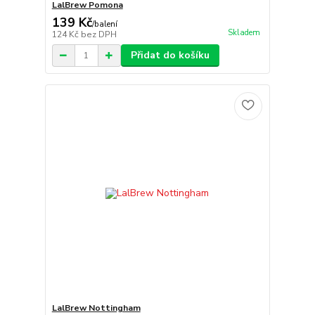
LalBrew Pomona
139 Kč
/
balení
Skladem
124 Kč
bez DPH
Přidat do košíku
LalBrew Nottingham