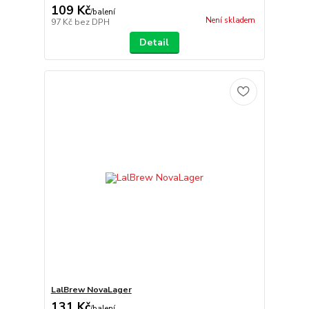
109 Kč
/
balení
Není skladem
97 Kč
bez DPH
Detail
LalBrew NovaLager
131 Kč
/
balení