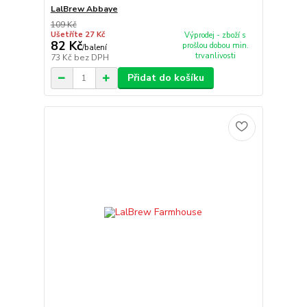
LalBrew Abbaye
109 Kč
Ušetříte 27 Kč
Výprodej - zboží s
82 Kč
prošlou dobou min.
/
balení
trvanlivosti
73 Kč
bez DPH
Přidat do košíku