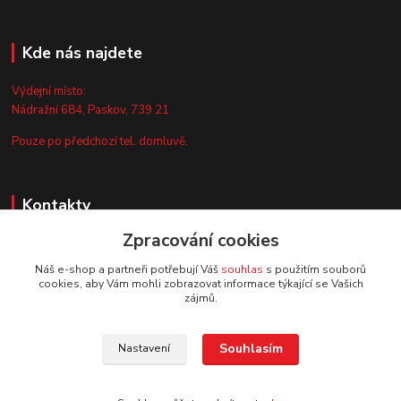
Kde nás najdete
Výdejní místo:
Nádražní 684, Paskov, 739 21
Pouze po předchozí tel. domluvě.
Kontakty
Zpracování cookies
Zákaznická podpora
+420 735 044 675
Náš e-shop a partneři potřebují Váš
souhlas
s použitím souborů
(Po-Pá, 8-13 hod.)
cookies, aby Vám mohli zobrazovat informace týkající se Vašich
zájmů.
info@vyrobtesipivo.cz
Souhlasím
Nastavení