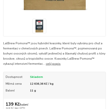
LalBrew Pomona™ jsou hybridní kvasinky, které byly vybrány pro chuť a
fermentaci v chmelových pivech. LalBrew Pomona™, pojmenovaná po
bohyni ovocných stromů, vytváří jedinečný a šťavnatý chuťový profil s tóny
broskve, citrusů a tropického ovoce. Kvasinky LalBrew Pomona™
vykazují intenzivní fermentac...
celý popis
Dostupnost
Skladem
Měrná cena
12 636,36 Kč / kg
Balení
11 g
139 Kč
/
balení
124 Kč
bez DPH