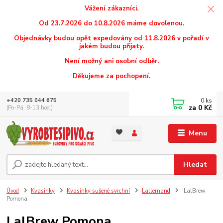
Vážení zákazníci.
Od 23.7.2026 do 10.8.2026 máme dovolenou.
Objednávky budou opět expedovány od 11.8.2026 v pořadí v
jakém budou přijaty.
Není možný ani osobní odběr.
Děkujeme za pochopení.
0
ks
+420 735 044 675
za
0 Kč
(Po-Pá, 8-13 hod.)
Menu
Hledat
Úvod
Kvasinky
Kvasinky sušené svrchní
Lallemand
LalBrew
Pomona
LalBrew Pomona