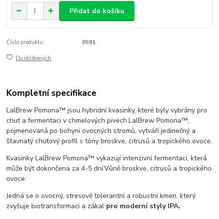
Přidat do košíku
Číslo produktu:
0591
Do oblíbených
Kompletní specifikace
LalBrew Pomona™ jsou hybridní kvasinky, které byly vybrány pro
chuť a fermentaci v chmelových pivech.
LalBrew Pomona™,
pojmenovaná po bohyni ovocných stromů, vytváří jedinečný a
šťavnatý chuťový profil s tóny broskve, citrusů a tropického ovoce.
Kvasinky LalBrew Pomona™ vykazují intenzivní fermentaci, která
může být dokončena za 4-5 dní.
Vůně broskve, citrusů a tropického
ovoce.
Jedná se o ovocný, stresově tolerantní a robustní kmen, který
zvyšuje biotransformaci a zákal
pro moderní styly IPA.