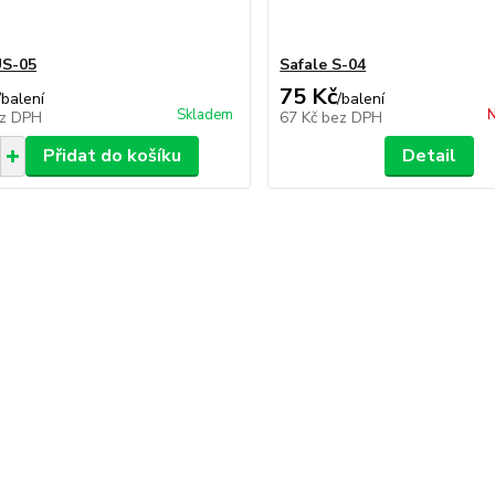
US-05
Safale S-04
75 Kč
/
balení
/
balení
Skladem
N
z DPH
67 Kč
bez DPH
Přidat do košíku
Detail