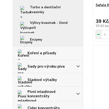
Safale 
Turbo a destilační
kvasinky
39 Kč
Výživy kvasinek - živné
35 Kč
be
soli
Enzymy
Koření a přísady
Sady pro výrobu piva
Sladové výtažky
Pivní mladinové
koncentráty
Cider koncentráty