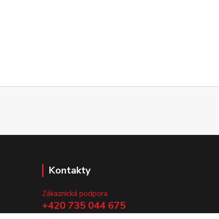
Kontakty
Zákaznická podpora
+420 735 044 675
(Po-Pá, 8-13 hod.)