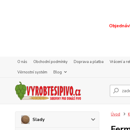
Objednávk
O nás
Obchodní podmínky
Doprava a platba
Vrácení a r
Věrnostní systém
Blog
Úvod
K
Slady
Ferm