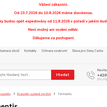
Vážení zákazníci.
Od 23.7.2026 do 10.8.2026 máme dovolenou.
y budou opět expedovány od 11.8.2026 v pořadí v jakém budo
Není možný ani osobní odběr.
Děkujeme za pochopení.
eklamace zboží
Kontakty
Ochrana soukromí
Sleva pro členy Cechu
Nevíte
Hledat
+420
(Po-Pá
vasinky
Kvasinky sušené svrchní
Fermentis
entis