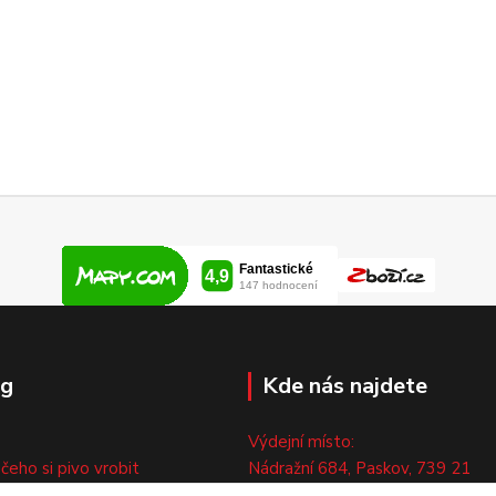
og
Kde nás najdete
Výdejní místo:
 čeho si pivo vrobit
Nádražní 684, Paskov, 739 21
ny