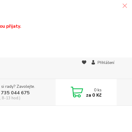
u přijaty.
Přihlášení
 si rady? Zavolejte.
0
ks
 735 044 675
za
0 Kč
, 8-13 hod.)