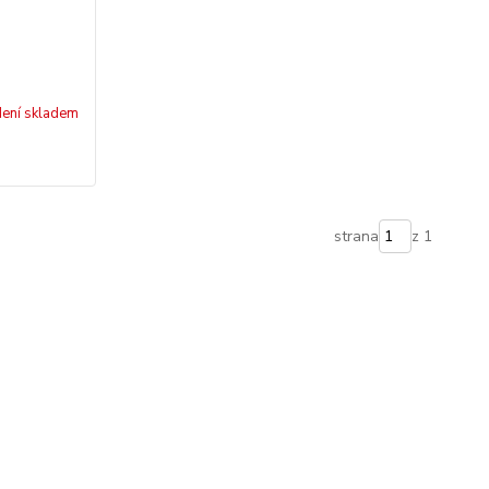
ení skladem
strana
z 1