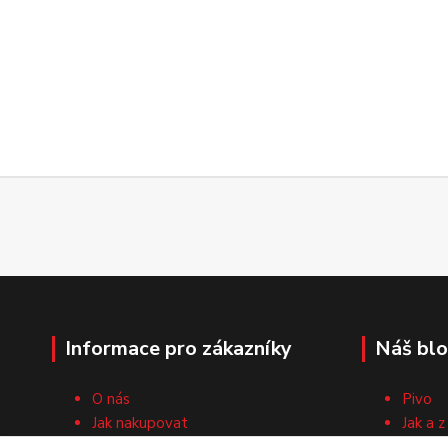
Informace pro zákazníky
Náš bl
O nás
Pivo
Jak nakupovat
Jak a z
Obchodní podmínky
Surovi