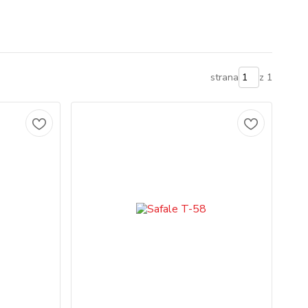
strana
z 1