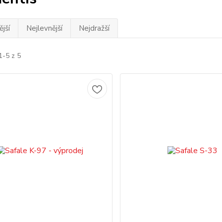
jší
Nejlevnější
Nejdražší
1-5 z 5