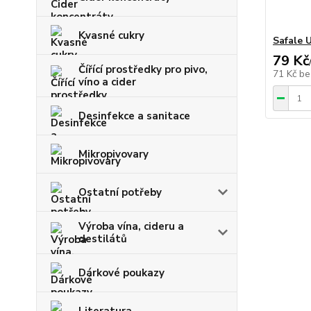
Kvasné cukry
Safale 
79 Kč
Čířící prostředky pro pivo,
71 Kč
be
víno a cider
Desinfekce a sanitace
Mikropivovary
Ostatní potřeby
Výroba vína, cideru a
destilátů
Dárkové poukazy
Literatura