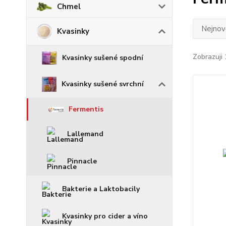
Chmel
Nejnově
Kvasinky
Zobrazuji 
Kvasinky sušené spodní
Kvasinky sušené svrchní
Fermentis
Lallemand
Pinnacle
Bakterie a Laktobacily
Kvasinky pro cider a víno