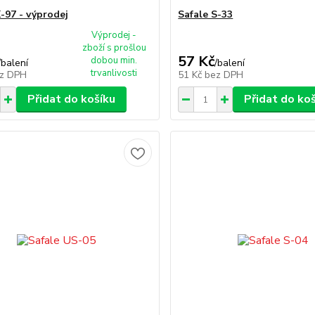
K-97 - výprodej
Safale S-33
Výprodej -
zboží s prošlou
57 Kč
dobou min.
/
balení
/
balení
trvanlivosti
z DPH
51 Kč
bez DPH
Přidat do košíku
Přidat do ko