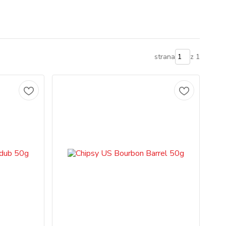
strana
z 1