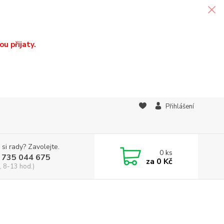
u přijaty.
Přihlášení
 si rady? Zavolejte.
0
ks
 735 044 675
za
0 Kč
, 8-13 hod.)