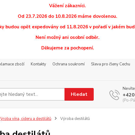
Vážení zákazníci.
Od 23.7.2026 do 10.8.2026 máme dovolenou.
y budou opět expedovány od 11.8.2026 v pořadí v jakém budo
Není možný ani osobní odběr.
Děkujeme za pochopení.
eklamace zboží
Kontakty
Ochrana soukromí
Sleva pro členy Cechu
Nevíte
Hledat
+420
(Po-Pá
ýroba vína, cideru a destilátů
Výroba destilátů
ba destilátů