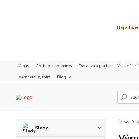
Objednávk
O nás
Obchodní podmínky
Doprava a platba
Vrácení a r
Věrnostní systém
Blog
Úvod
V
Slady
Výro