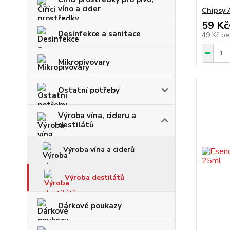
víno a cider
Chipsy 
59 Kč
Desinfekce a sanitace
49 Kč
be
Mikropivovary
Ostatní potřeby
Výroba vína, cideru a
destilátů
Výroba vína a ciderů
Výroba destilátů
Dárkové poukazy