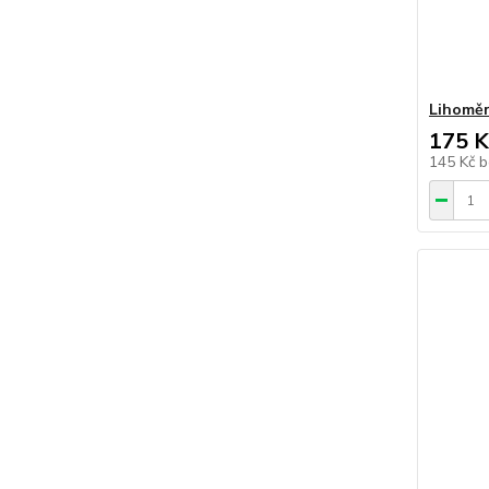
Lihomě
175 K
145 Kč
b