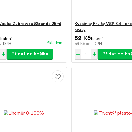
Vodka Zubrowka Strands 25ml
Kvasinky Fruity VSP-04 - pr
kvasy
59 Kč
/
balení
/
balení
Skladem
z DPH
53 Kč
bez DPH
Přidat do košíku
Přidat do ko