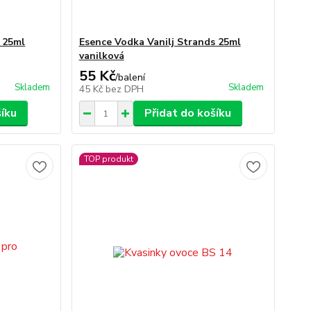
 25ml
Esence Vodka Vanilj Strands 25ml
vanilková
55 Kč
/
balení
Skladem
Skladem
45 Kč
bez DPH
šíku
Přidat do košíku
TOP produkt