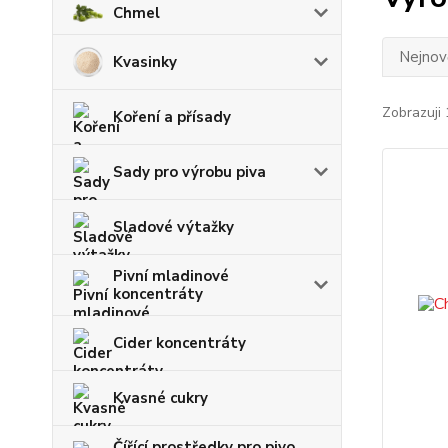
Chmel
Nejnově
Kvasinky
Zobrazuji 
Koření a přísady
Sady pro výrobu piva
Sladové výtažky
Pivní mladinové
koncentráty
Cider koncentráty
Kvasné cukry
Čířící prostředky pro pivo,