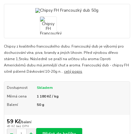
Chipsy z kvalitního francouzkého dubu. Francouzký dub je výborný pro
dochucování vína, piva, brandy a jiných lihovin. Před výrobou dřevo
stárne 1,5roku. Následně se praží na určitou sílu aroma.Oproti
Americkémů dubu má jemnější chuť a aroma. Francouzký dub - chipsy FH
silně pálené.Dávkování:10-20g n...
celý popis
Dostupnost
Skladem
Měrná cena
1 180 Kč / kg
Balení
50 g
59 Kč
/
balení
49 Kč
bez DPH
Přidat do košíku