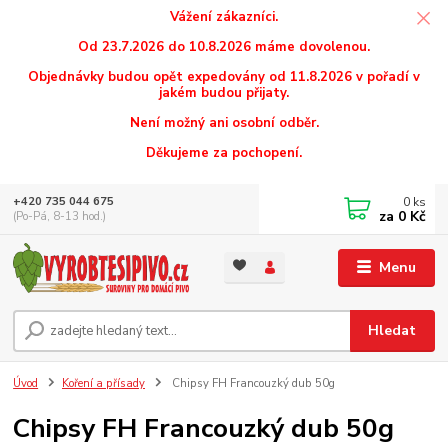
Vážení zákazníci.
Od 23.7.2026 do 10.8.2026 máme dovolenou.
Objednávky budou opět expedovány od 11.8.2026 v pořadí v
jakém budou přijaty.
Není možný ani osobní odběr.
Děkujeme za pochopení.
0
ks
+420 735 044 675
za
0 Kč
(Po-Pá, 8-13 hod.)
Menu
Hledat
Úvod
Koření a přísady
Chipsy FH Francouzký dub 50g
Chipsy FH Francouzký dub 50g