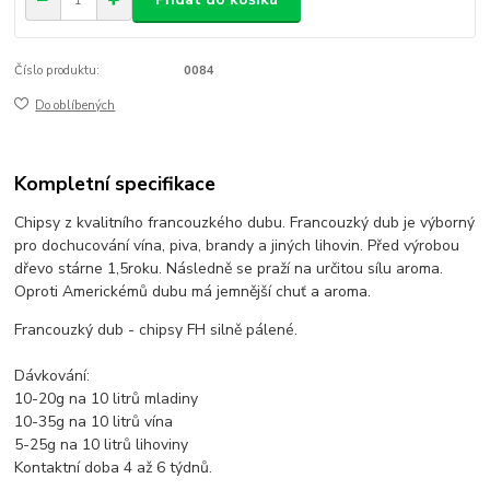
Číslo produktu:
0084
Do oblíbených
Kompletní specifikace
Chipsy z kvalitního francouzkého dubu. Francouzký dub je výborný
pro dochucování vína, piva, brandy a jiných lihovin. Před výrobou
dřevo stárne 1,5roku. Následně se praží na určitou sílu aroma.
Oproti Americkémů dubu má jemnější chuť a aroma.
Francouzký dub - chipsy FH silně pálené.
Dávkování:
10-20g na 10 litrů mladiny
10-35g na 10 litrů vína
5-25g na 10 litrů lihoviny
Kontaktní doba 4 až 6 týdnů.