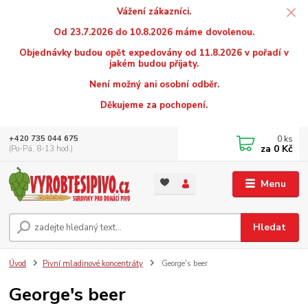
Vážení zákazníci.
Od 23.7.2026 do 10.8.2026 máme dovolenou.
Objednávky budou opět expedovány od 11.8.2026 v pořadí v
jakém budou přijaty.
Není možný ani osobní odběr.
Děkujeme za pochopení.
0
ks
+420 735 044 675
za
0 Kč
(Po-Pá, 8-13 hod.)
Menu
Hledat
Úvod
Pivní mladinové koncentráty
George's beer
George's beer