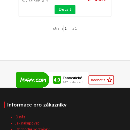
Není skladem
627 Kč
bez DPH
Detail
strana
z 1
Informace pro zákazníky
O nás
Jak nakupovat
Obchodní podmínky