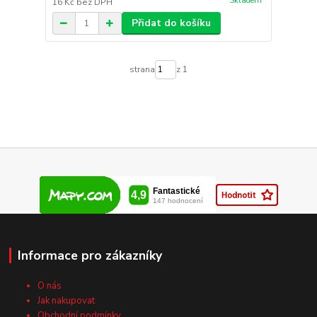
Skladem
16 Kč
bez DPH
Přidat do košíku
strana
z 1
Informace pro zákazníky
O nás
Jak nakupovat
Obchodní podmínky