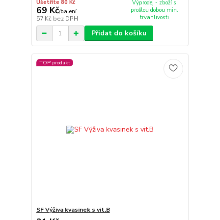
Ušetříte 80 Kč
Výprodej - zboží s
69 Kč
prošlou dobou min.
/
balení
trvanlivosti
57 Kč
bez DPH
Přidat do košíku
TOP produkt
SF Výživa kvasinek s vit.B