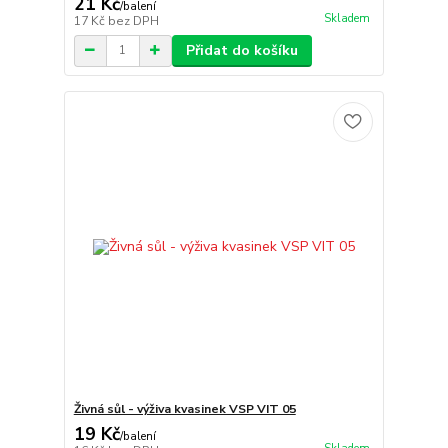
21 Kč
/
balení
Skladem
17 Kč
bez DPH
Přidat do košíku
Živná sůl - výživa kvasinek VSP VIT 05
19 Kč
/
balení