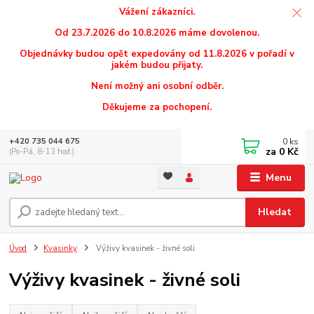
Vážení zákazníci.
Od 23.7.2026 do 10.8.2026 máme dovolenou.
Objednávky budou opět expedovány od 11.8.2026 v pořadí v
jakém budou přijaty.
Není možný ani osobní odběr.
Děkujeme za pochopení.
0
ks
+420 735 044 675
za
0 Kč
(Po-Pá, 8-13 hod.)
Menu
Hledat
Úvod
Kvasinky
Výživy kvasinek - živné soli
Výživy kvasinek - živné soli