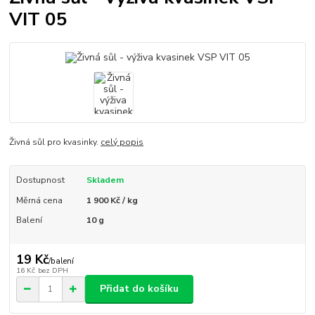
VIT 05
Živná sůl pro kvasinky.
celý popis
Dostupnost
Skladem
Měrná cena
1 900 Kč / kg
Balení
10 g
19 Kč
/
balení
16 Kč
bez DPH
Přidat do košíku