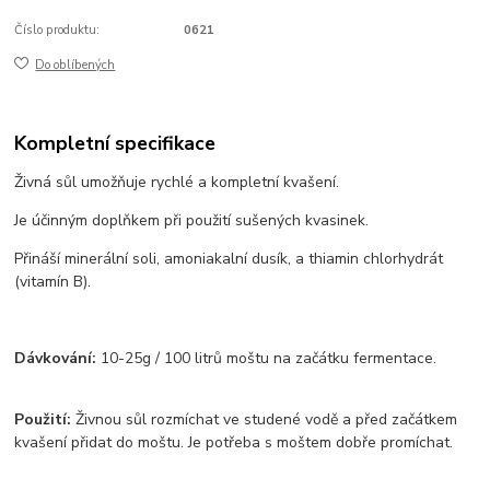
Číslo produktu:
0621
Do oblíbených
Kompletní specifikace
Živná sůl umožňuje rychlé a kompletní kvašení.
Je účinným doplňkem při použití sušených kvasinek.
Přináší minerální soli, amoniakalní dusík, a thiamin chlorhydrát
(vitamín B).
Dávkování:
10-25g / 100 litrů moštu na začátku fermentace.
Použití:
Živnou sůl rozmíchat ve studené vodě a před začátkem
kvašení přidat do moštu. Je potřeba s moštem dobře promíchat.