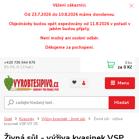
Vážení zákazníci.
Od 23.7.2026 do 10.8.2026 máme dovolenou.
Objednávky budou opět expedovány od 11.8.2026 v pořadí v
jakém budou přijaty.
Není možný ani osobní odběr.
Děkujeme za pochopení.
0
ks
+420 735 044 675
za
0 Kč
(Po-Pá, 8-13 hod.)
Menu
Hledat
Úvod
Kvasinky
Výživy kvasinek - živné soli
Živná sůl - výživa
kvasinek VSP VIT 05
Živná sůl - výživa kvasinek VSP