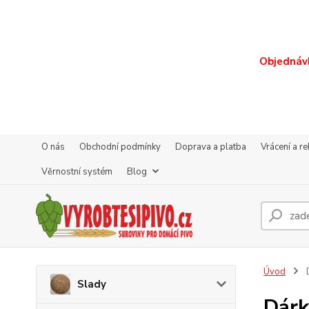
Objednávk
O nás
Obchodní podmínky
Doprava a platba
Vrácení a r
Věrnostní systém
Blog
Úvod
Slady
Dárk