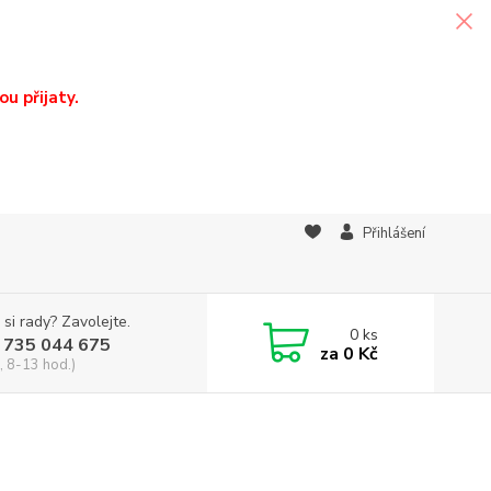
u přijaty.
Přihlášení
 si rady? Zavolejte.
0
ks
 735 044 675
za
0 Kč
, 8-13 hod.)