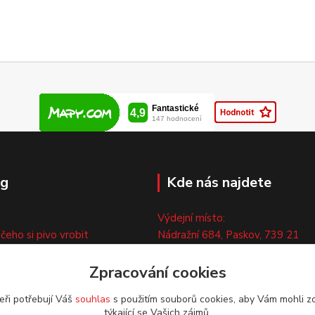
og
Kde nás najdete
Výdejní místo:
 čeho si pivo vrobit
Nádražní 684, Paskov, 739 21
ny
Pouze po předchozí tel. domluvě
ty
Zpracování cookies
eři potřebují Váš
souhlas
s použitím souborů cookies, aby Vám mohli z
týkající se Vašich zájmů.