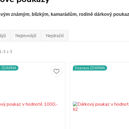
svým známým, blízkým, kamarádům, rodině dárkový poukaz
jší
Nejlevnější
Nejdražší
1-3 z 3
a ZDARMA
Doprava ZDARMA