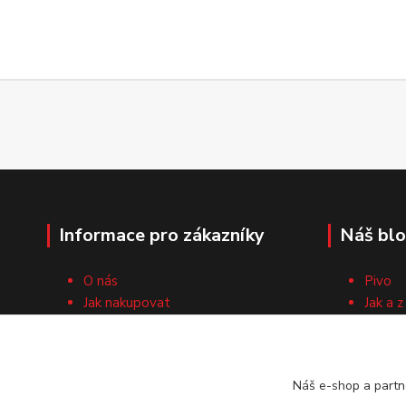
Informace pro zákazníky
Náš bl
O nás
Pivo
Jak nakupovat
Jak a z
Obchodní podmínky
Surovi
Cech domácích pivovarníků
Recep
Kontaktní formulář
Náš e-shop a partn
Vrácení zboží