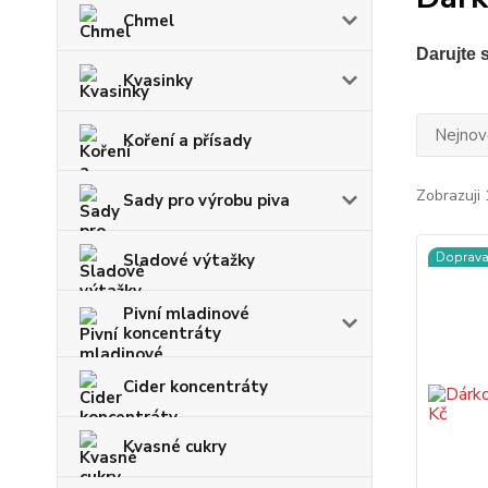
Chmel
Darujte 
Kvasinky
Nejnově
Koření a přísady
Zobrazuji 
Sady pro výrobu piva
Doprav
Sladové výtažky
Pivní mladinové
koncentráty
Cider koncentráty
Kvasné cukry