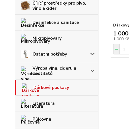
Čířící prostředky pro pivo,
víno a cider
Desinfekce a sanitace
Dárkový
1 000
Mikropivovary
1 000 K
Ostatní potřeby
Výroba vína, cideru a
destilátů
Dárkové poukazy
Literatura
Půjčovna