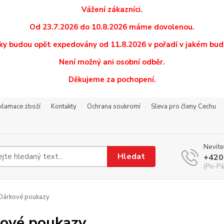
Vážení zákazníci.
Od 23.7.2026 do 10.8.2026 máme dovolenou.
y budou opět expedovány od 11.8.2026 v pořadí v jakém budo
Není možný ani osobní odběr.
Děkujeme za pochopení.
eklamace zboží
Kontakty
Ochrana soukromí
Sleva pro členy Cechu
Nevíte
Hledat
+420
(Po-Pá
Dárkové poukazy
ové poukazy