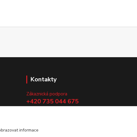
Kontakty
Zákaznická podpora
+420 735 044 675
(Po-Pá, 8-13 hod.)
.
info@vyrobtesipivo.cz
obrazovat informace