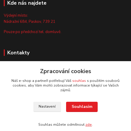
Kde nás najdete
Výdejní místo:
Nádražní 684, Paskov, 739 21
Pouze po předchozí tel. domluvě.
Kontakty
Zákaznická podpora
+420 735 044 675
Zpracování cookies
(Po-Pá, 8-13 hod.)
Náš e-shop a partneři potřebují Váš
souhlas
s použitím souborů
cookies, aby Vám mohli zobrazovat informace týkající se Vašich
info@vyrobtesipivo.cz
zájmů.
Souhlasím
Nastavení
Souhlas můžete odmítnout
zde
.
Vytvořeno na
Eshop-rychle.cz