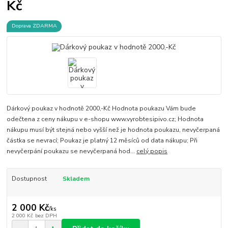
Kč
Doprava ZDARMA
Dárkový poukaz v hodnotě 2000,-Kč Hodnota poukazu Vám bude
odečtena z ceny nákupu v e-shopu www.vyrobtesipivo.cz; Hodnota
nákupu musí být stejná nebo vyšší než je hodnota poukazu, nevyčerpaná
částka se nevrací; Poukaz je platný 12 měsíců od data nákupu; Při
nevyčerpání poukazu se nevyčerpaná hod...
celý popis
Dostupnost
Skladem
2 000 Kč
/
ks
2 000 Kč
bez DPH