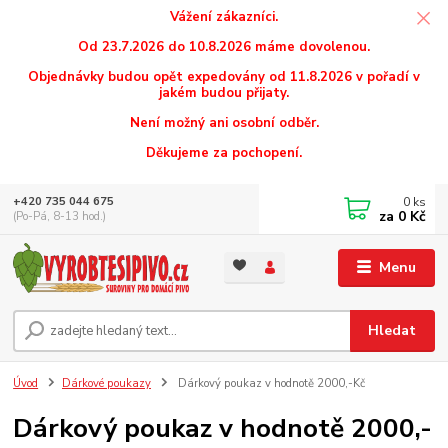
Vážení zákazníci.
Od 23.7.2026 do 10.8.2026 máme dovolenou.
Objednávky budou opět expedovány od 11.8.2026 v pořadí v
jakém budou přijaty.
Není možný ani osobní odběr.
Děkujeme za pochopení.
0
ks
+420 735 044 675
za
0 Kč
(Po-Pá, 8-13 hod.)
Menu
Hledat
Úvod
Dárkové poukazy
Dárkový poukaz v hodnotě 2000,-Kč
Dárkový poukaz v hodnotě 2000,-