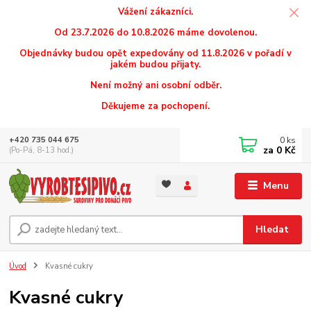
Vážení zákazníci.
Od 23.7.2026 do 10.8.2026 máme dovolenou.
Objednávky budou opět expedovány od 11.8.2026 v pořadí v
jakém budou přijaty.
Není možný ani osobní odběr.
Děkujeme za pochopení.
0
ks
+420 735 044 675
za
0 Kč
(Po-Pá, 8-13 hod.)
Menu
Hledat
Úvod
Kvasné cukry
Kvasné cukry