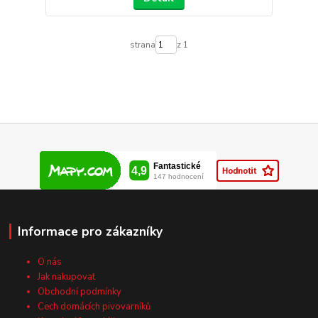
strana
z 1
Informace pro zákazníky
O nás
Jak nakupovat
Obchodní podmínky
Cech domácích pivovarníků