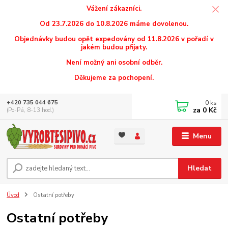
Vážení zákazníci.
Od 23.7.2026 do 10.8.2026 máme dovolenou.
Objednávky budou opět expedovány od 11.8.2026 v pořadí v
jakém budou přijaty.
Není možný ani osobní odběr.
Děkujeme za pochopení.
0
ks
+420 735 044 675
za
0 Kč
(Po-Pá, 8-13 hod.)
Menu
Hledat
Úvod
Ostatní potřeby
Ostatní potřeby