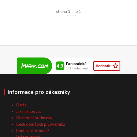
strana
z 1
Informace pro zákazníky
O nás
Jak nakupovat
Obchodní podmínky
Cech domácích pivovarníků
Kontaktní formulář