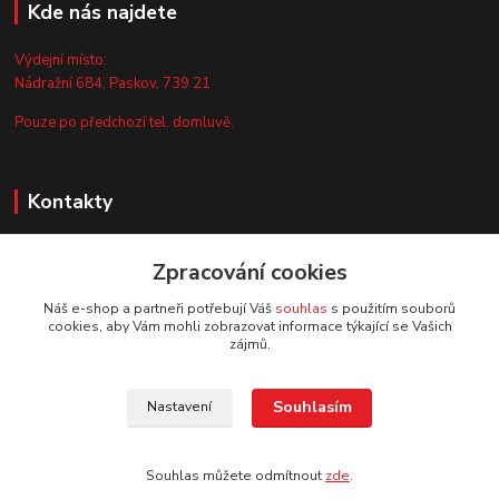
Kde nás najdete
Výdejní místo:
Nádražní 684, Paskov, 739 21
Pouze po předchozí tel. domluvě.
Kontakty
Zákaznická podpora
Zpracování cookies
+420 735 044 675
(Po-Pá, 8-13 hod.)
Náš e-shop a partneři potřebují Váš
souhlas
s použitím souborů
cookies, aby Vám mohli zobrazovat informace týkající se Vašich
info@vyrobtesipivo.cz
zájmů.
Souhlasím
Nastavení
Souhlas můžete odmítnout
zde
.
Vytvořeno na
Eshop-rychle.cz