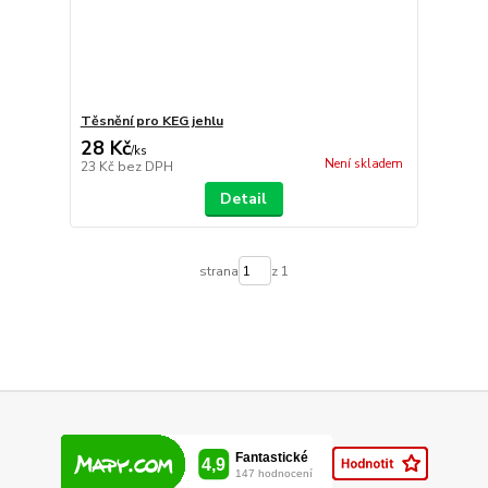
Těsnění pro KEG jehlu
28 Kč
/
ks
Není skladem
23 Kč
bez DPH
Detail
strana
z 1