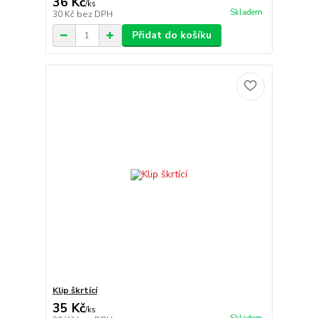
36 Kč
/
ks
Skladem
30 Kč
bez DPH
Přidat do košíku
Klip škrtící
35 Kč
/
ks