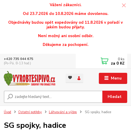
Vážení zákazníci.
Od 23.7.2026 do 10.8.2026 máme dovolenou.
Objednávky budou opět expedovány od 11.8.2026 v pořadí v
jakém budou přijaty.
Není možný ani osobní odběr.
Děkujeme za pochopení.
0
ks
+420 735 044 675
za
0 Kč
(Po-Pá, 8-13 hod.)
Menu
Hledat
Úvod
Ostatní potřeby
Láhvování a výčep
SG spojky, hadice
SG spojky, hadice