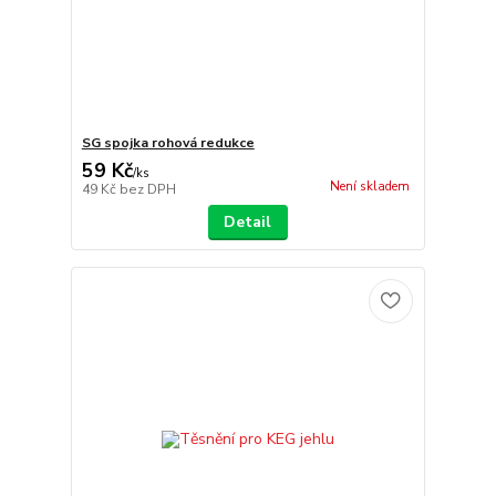
SG spojka rohová redukce
59 Kč
/
ks
Není skladem
49 Kč
bez DPH
Detail