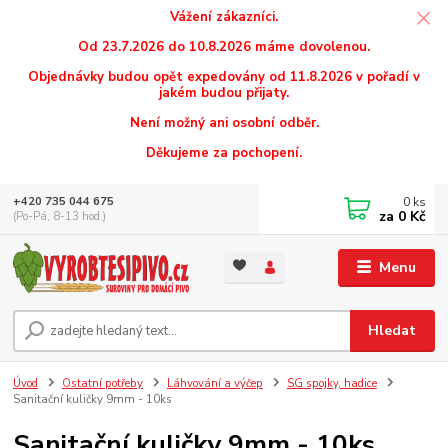
Vážení zákazníci.
Od 23.7.2026 do 10.8.2026 máme dovolenou.
Objednávky budou opět expedovány od 11.8.2026 v pořadí v
jakém budou přijaty.
Není možný ani osobní odběr.
Děkujeme za pochopení.
0
ks
+420 735 044 675
za
0 Kč
(Po-Pá, 8-13 hod.)
Menu
Hledat
Úvod
Ostatní potřeby
Láhvování a výčep
SG spojky, hadice
Sanitační kuličky 9mm - 10ks
Sanitační kuličky 9mm - 10ks