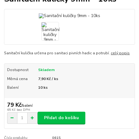
Sanitační kulička určena pro sanitaci pivních hadic a potrubí.
celý popis
Dostupnost
Skladem
Měrná cena
7,90 Kč / ks
Balení
10 ks
79 Kč
/
balení
65 Kč
bez DPH
Přidat do košíku
Číslo produktu:
0615