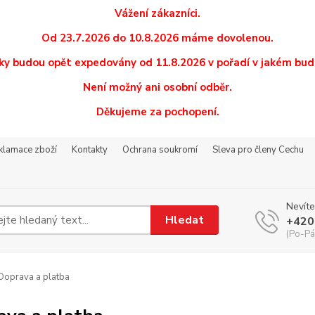
Vážení zákazníci.
Od 23.7.2026 do 10.8.2026 máme dovolenou.
y budou opět expedovány od 11.8.2026 v pořadí v jakém budo
Není možný ani osobní odběr.
Děkujeme za pochopení.
eklamace zboží
Kontakty
Ochrana soukromí
Sleva pro členy Cechu
Nevíte
Hledat
+420
(Po-Pá
oprava a platba