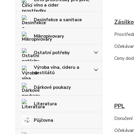
víno a cider
Desinfekce a sanitace
Zásilk
Prostředn
Mikropivovary
Očekávan
Ostatní potřeby
Ceny dodá
Výroba vína, cideru a
destilátů
Dárkové poukazy
Literatura
PPL
Doručení 
Půjčovna
Očekávaná