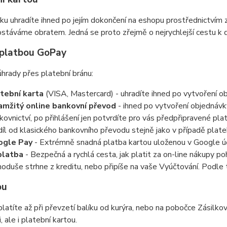
u uhradíte ihned po jejím dokončení na eshopu prostřednictvím
stáváme obratem. Jedná se proto zřejmě o nejrychlejší cestu k d
 platbou GoPay
úhrady přes platební bránu:
tební karta
(VISA, Mastercard) - uhradíte ihned po vytvoření o
mžitý online bankovní převod
- ihned po vytvoření objednávk
kovnictví, po přihlášení jen potvrdíte pro vás předpřipravené pl
díl od klasického bankovního převodu stejně jako v případě plate
ogle Pay
- Extrémně snadná platba kartou uloženou v Google ú
platba
- Bezpečná a rychlá cesta, jak platit za on-line nákupy p
noduše strhne z kreditu, nebo připíše na vaše Vyúčtování. Podle t
ou
platíte až při převzetí balíku od kurýra, nebo na pobočce Zásilko
, ale i platební kartou.