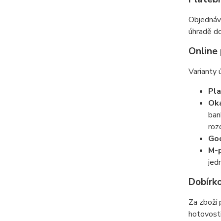
Objednávk
úhradě do
Online
Varianty 
Pla
Oka
ban
roz
Go
M-
jed
Dobírk
Za zboží 
hotovosti