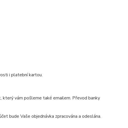
sti i platební kartou.
t, který vám pošleme také emailem. Převod banky
š účet bude Vaše objednávka zpracována a odeslána.