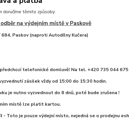
ava a platba
m doručíme těmito způsoby:
 odběr na výdejním místě v Paskově
 684, Paskov (naproti Autodílny Kučera)
předchozí telefonické domluvě! Na tel. +420 735 044 675
vyzvednutí zásilek vždy od 15:00 do 15:30 hodin.
ku je nutno vyzvednout do 8 dnů, poté bude zrušena !
ním místě lze platit kartou.
R - Toto je pouze výdejní místo, nejedná se o prodejnu esho