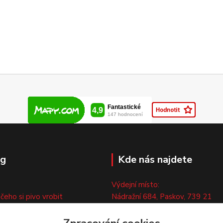
og
Kde nás najdete
Výdejní místo:
 čeho si pivo vrobit
Nádražní 684, Paskov, 739 21
ny
Pouze po předchozí tel. domluvě
ty