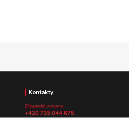
Kontakty
Zákaznická podpora
+420 735 044 675
(Po-Pá, 8-13 hod.)
.