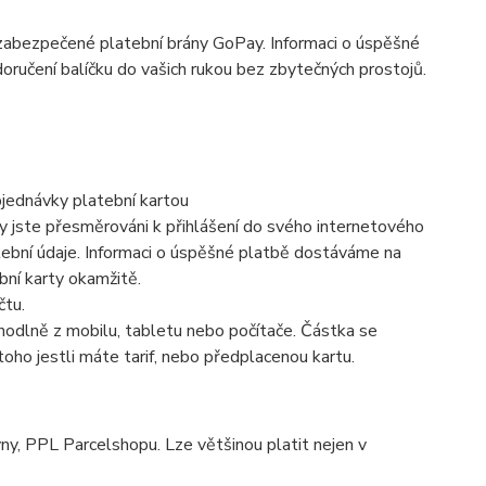
 zabezpečené platební brány GoPay. Informaci o úspěšné
oručení balíčku do vašich rukou bez zbytečných prostojů.
bjednávky platební kartou
y jste přesměrováni k přihlášení do svého internetového
atební údaje. Informaci o úspěšné platbě dostáváme na
bní karty okamžitě.
čtu.
ohodlně z mobilu, tabletu nebo počítače. Částka se
oho jestli máte tarif, nebo předplacenou kartu.
vny, PPL Parcelshopu. Lze většinou platit nejen v