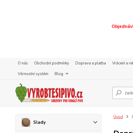
Objednávk
O nás
Obchodní podmínky
Doprava a platba
Vrácení a r
Věrnostní systém
Blog
Úvod
D
Slady