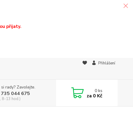
u přijaty.
Přihlášení
 si rady? Zavolejte.
0
ks
 735 044 675
za
0 Kč
, 8-13 hod.)