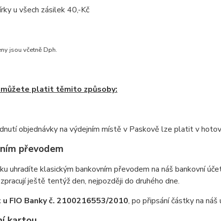
rky u všech zásilek 40,-Kč
ny jsou včetně Dph.
 můžete platit těmito způsoby:
dnutí objednávky na výdejním místě v Paskově lze platit v hotovo
ním převodem
ku uhradíte klasickým bankovním převodem na náš bankovní úče
 zpracují ještě tentýž den, nejpozději do druhého dne.
t u FIO Banky č. 2100216553/2010
, po připsání částky na ná
í kartou