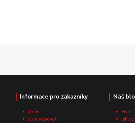
Informace pro zákazníky
Náš bl
O nás
Pivo
Jak nakupovat
Jak a z
Obchodní podmínky
Surovi
Cech domácích pivovarníků
Recep