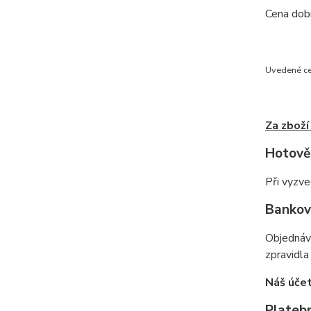
Cena dobí
Uvedené ce
Za zboží
Hotově
Při vyzve
Bankov
Objednáv
zpravidla
Náš úče
Platebn