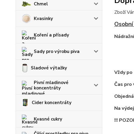
Dopr
Chmel
Zboží Vá
Kvasinky
Osobní
Koření a přísady
Nádražní
Sady pro výrobu piva
Sladové výtažky
Vždy po 
Pivní mladinové
Čas pro 
koncentráty
Objednáv
Cider koncentráty
Na výdej
Kvasné cukry
!!! POZO
Čířící prostředky pro pivo,