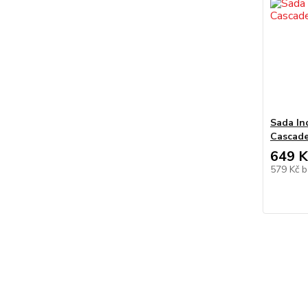
Sada Ind
Cascad
649 K
579 Kč
b