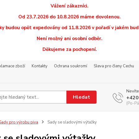
Vážení zákazníci.
Od 23.7.2026 do 10.8.2026 máme dovolenou.
y budou opět expedovány od 11.8.2026 v pořadí v jakém budo
Není možný ani osobní odběr.
Děkujeme za pochopení.
eklamace zboží
Kontakty
Ochrana soukromí
Sleva pro členy Cechu
Nevíte
Hledat
+420
(Po-Pá
ady pro výrobu piva
Sady se sladovými výtažky
 se sladovými výtažky