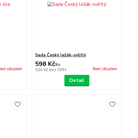
Sada Český ležák-světlý
598 Kč
/
ks
ení skladem
Není skladem
534 Kč
bez DPH
Detail