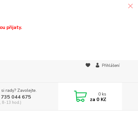
u přijaty.
Přihlášení
 si rady? Zavolejte.
0
ks
 735 044 675
za
0 Kč
, 8-13 hod.)