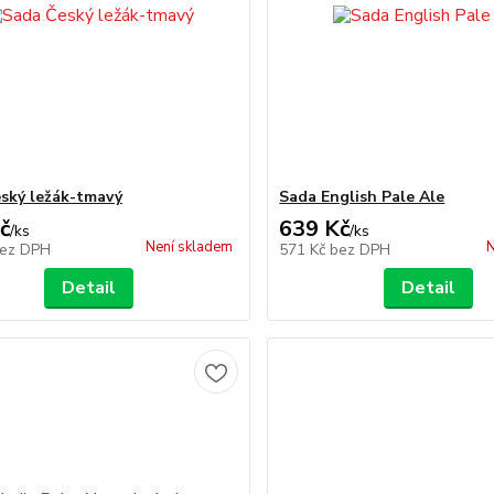
ský ležák-tmavý
Sada English Pale Ale
č
639 Kč
/
ks
/
ks
Není skladem
N
ez DPH
571 Kč
bez DPH
Detail
Detail