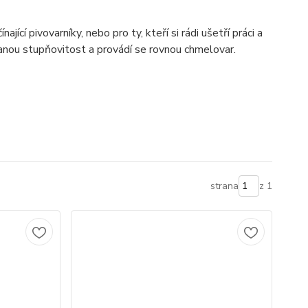
nající pivovarníky, nebo pro ty, kteří si rádi ušetří práci a
anou stupňovitost a provádí se rovnou chmelovar.
strana
z 1