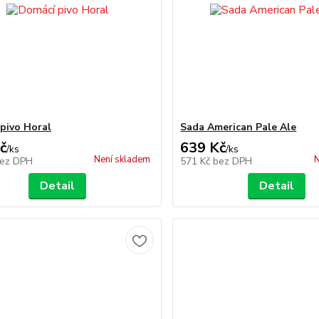
pivo Horal
Sada American Pale Ale
č
639 Kč
/
ks
/
ks
Není skladem
N
ez DPH
571 Kč
bez DPH
Detail
Detail