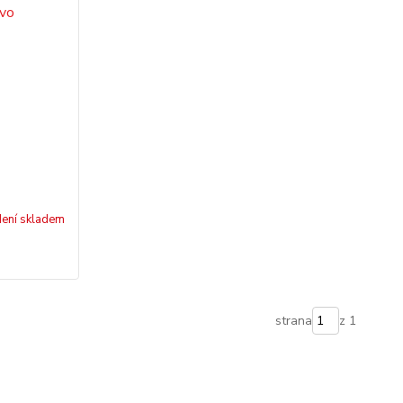
ení skladem
strana
z 1