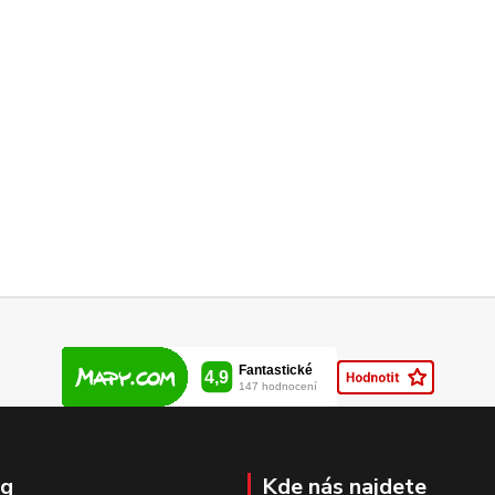
og
Kde nás najdete