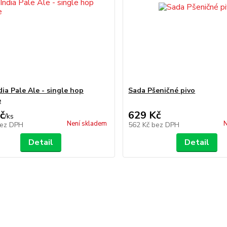
ia Pale Ale - single hop
Sada Pšeničné pivo
e
č
629 Kč
/
ks
Není skladem
N
ez DPH
562 Kč
bez DPH
Detail
Detail