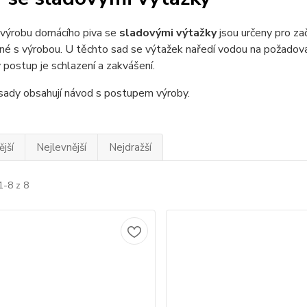
 výrobu domácího piva se
sladovými výtažky
jsou určeny pro začí
né s výrobou. U těchto sad se výtažek naředí vodou na požadov
postup je schlazení a zakvášení.
sady obsahují návod s postupem výroby.
jší
Nejlevnější
Nejdražší
1-8 z 8