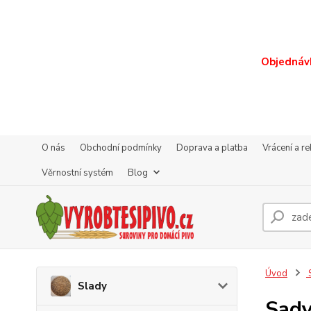
Objednávk
O nás
Obchodní podmínky
Doprava a platba
Vrácení a r
Věrnostní systém
Blog
Úvod
S
Slady
Sady