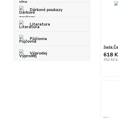
Dárkové poukazy
Literatura
Půjčovna
Sada Če
Výprodej
618 K
552 Kč
b