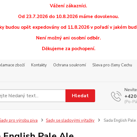
Vážení zákazníci.
Od 23.7.2026 do 10.8.2026 máme dovolenou.
y budou opět expedovány od 11.8.2026 v pořadí v jakém budo
Není možný ani osobní odběr.
Děkujeme za pochopení.
eklamace zboží
Kontakty
Ochrana soukromí
Sleva pro členy Cechu
Nevíte
Hledat
+420
(Po-Pá
ady pro výrobu piva
Sady se sladovými výtažky
Sada English Pale
 English Pale Ale