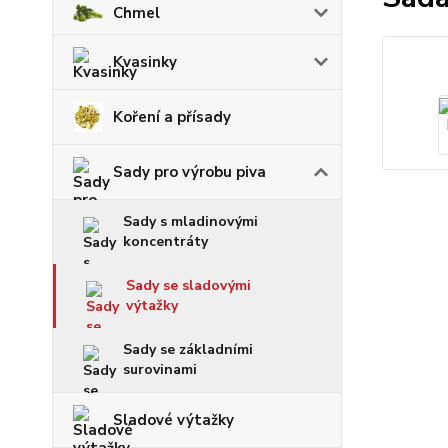
Chmel
Kvasinky
Koření a přísady
Sady pro výrobu piva
Sady s mladinovými
koncentráty
Sady se sladovými
výtažky
Sady se základními
surovinami
Sladové výtažky