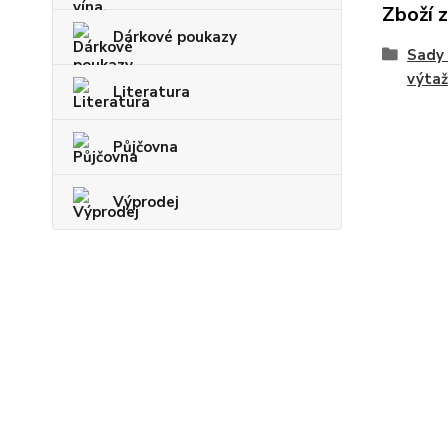
Zboží 
Dárkové poukazy
Sady 
výtaž
Literatura
Půjčovna
Výprodej