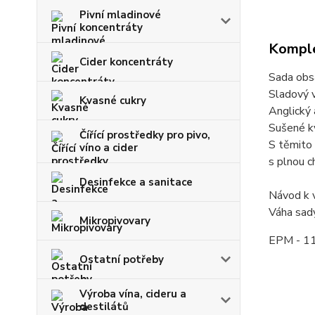
Pivní mladinové
koncentráty
Komple
Cider koncentráty
Sada obs
Sladový 
Kvasné cukry
Anglický
Sušené kv
Čířící prostředky pro pivo,
S těmito 
víno a cider
s plnou c
Desinfekce a sanitace
Návod k v
Váha sad
Mikropivovary
EPM - 11
Ostatní potřeby
Výroba vína, cideru a
destilátů