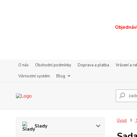
Objednávk
O nás
Obchodní podmínky
Doprava a platba
Vrácení a r
Věrnostní systém
Blog
Úvod
S
Slady
Sada