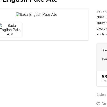
Sada o
chmelS
surovi
piva v 
anglic
Dos
Kva
63
571
Číslo p
Do 