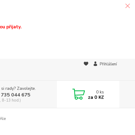
u přijaty.
Přihlášení
 si rady? Zavolejte.
0
ks
 735 044 675
za
0 Kč
, 8-13 hod.)
 Ale