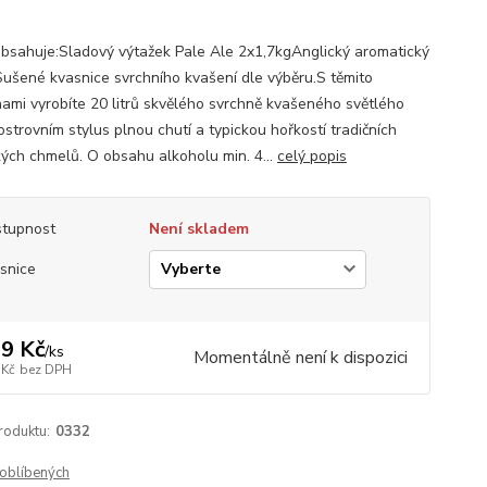
bsahuje:Sladový výtažek Pale Ale 2x1,7kgAnglický aromatický
ušené kvasnice svrchního kvašení dle výběru.S těmito
nami vyrobíte 20 litrů skvělého svrchně kvašeného světlého
ostrovním stylus plnou chutí a typickou hořkostí tradičních
kých chmelů. O obsahu alkoholu min. 4...
celý popis
tupnost
Není skladem
snice
9 Kč
/
ks
Momentálně není k dispozici
 Kč
bez DPH
roduktu:
0332
oblíbených