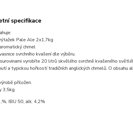
tní specifikace
ahuje:
výtažek Pale Ale 2x1,7kg
 aromatický chmel
asnice svrchního kvašení dle výběru.
surovinami vyrobíte 20 litrů skvělého svrchně kvašeného světlé
hutí a typickou hořkostí tradičních anglických chmelů. O obsahu a
ýrobě přiložen.
y 3,5kg.
,%, IBU 50, alk. 4,2%