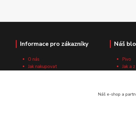
Informace pro zákazníky
Náš bl
O nás
Pivo
Jak nakupovat
Jak a z
Obchodní podmínky
Surovi
Cech domácích pivovarníků
Recep
Kontaktní formulář
Náš e-shop a partn
Vrácení zboží