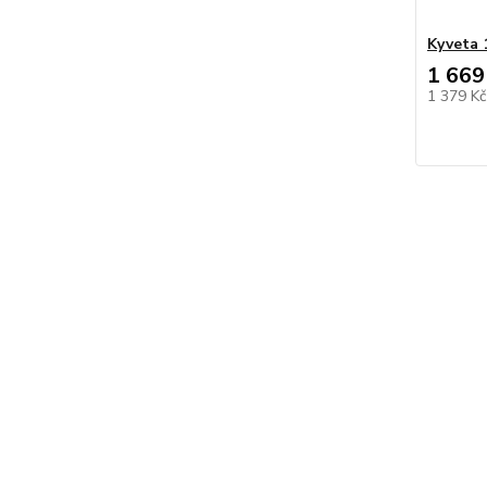
Kyveta 
1 669
1 379 K