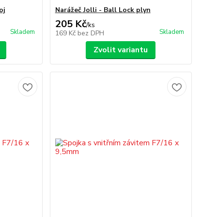
oj
Narážeč Jolli - Ball Lock plyn
205 Kč
/
ks
Skladem
Skladem
169 Kč
bez DPH
Zvolit variantu