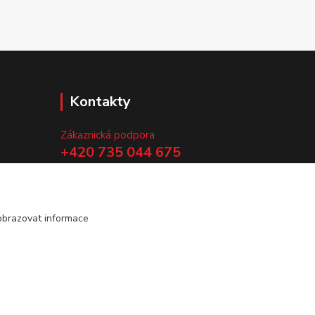
Kontakty
Zákaznická podpora
+420 735 044 675
(Po-Pá, 8-13 hod.)
.
info@vyrobtesipivo.cz
obrazovat informace