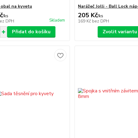
í obal na kyvetu
Narážeč Jolli - Ball Lock náp
č
205 Kč
/
ks
/
ks
Skladem
ez DPH
169 Kč
bez DPH
Přidat do košíku
Zvolit variantu