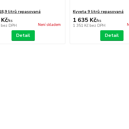
18,9 litrů repasovaná
Kyveta 9 litrů repasovaná
 Kč
1 635 Kč
/
ks
/
ks
Není skladem
N
č
bez DPH
1 351 Kč
bez DPH
Detail
Detail