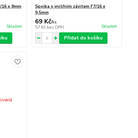
7/16 x 8mm
Spojka s vnitřním závitem F7/16 x
9,5mm
69 Kč
/
ks
Skladem
Skladem
57 Kč
bez DPH
šíku
Přidat do košíku