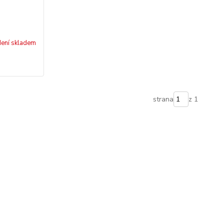
ení skladem
strana
z 1