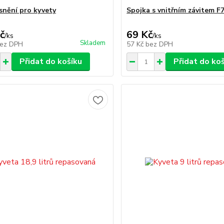
snění pro kyvety
Spojka s vnitřním závitem F
č
69 Kč
/
ks
/
ks
Skladem
ez DPH
57 Kč
bez DPH
Přidat do košíku
Přidat do ko