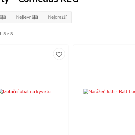
jší
Nejlevnější
Nejdražší
1-8 z 8