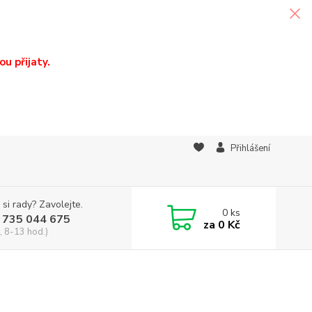
u přijaty.
Přihlášení
 si rady? Zavolejte.
0
ks
 735 044 675
za
0 Kč
, 8-13 hod.)