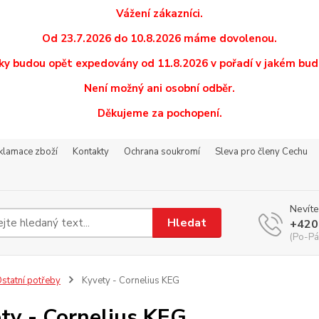
Vážení zákazníci.
Od 23.7.2026 do 10.8.2026 máme dovolenou.
y budou opět expedovány od 11.8.2026 v pořadí v jakém budo
Není možný ani osobní odběr.
Děkujeme za pochopení.
eklamace zboží
Kontakty
Ochrana soukromí
Sleva pro členy Cechu
Nevíte
Hledat
+420
(Po-Pá
statní potřeby
Kyvety - Cornelius KEG
ty - Cornelius KEG