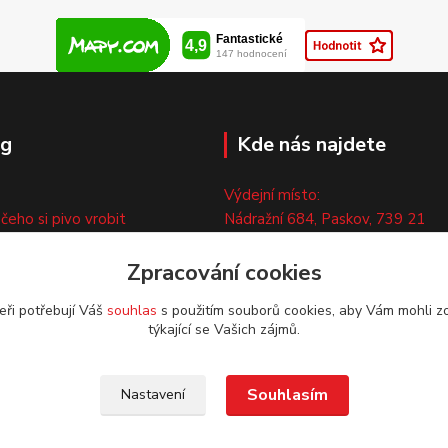
og
Kde nás najdete
Výdejní místo:
 čeho si pivo vrobit
Nádražní 684, Paskov, 739 21
ny
Pouze po předchozí tel. domluvě
ty
Zpracování cookies
eři potřebují Váš
souhlas
s použitím souborů cookies, aby Vám mohli z
týkající se Vašich zájmů.
Souhlasím
Nastavení