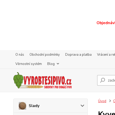
Objednávk
O nás
Obchodní podmínky
Doprava a platba
Vrácení a r
Věrnostní systém
Blog
Úvod
O
Slady
Kyve