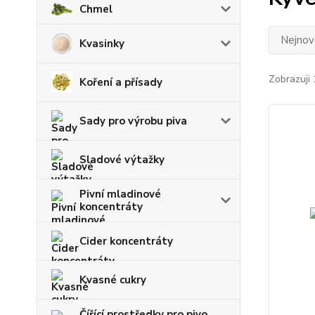
Chmel
Nejnově
Kvasinky
Zobrazuji 
Koření a přísady
Sady pro výrobu piva
Sladové výtažky
Pivní mladinové
koncentráty
Cider koncentráty
Kvasné cukry
Čířící prostředky pro pivo,