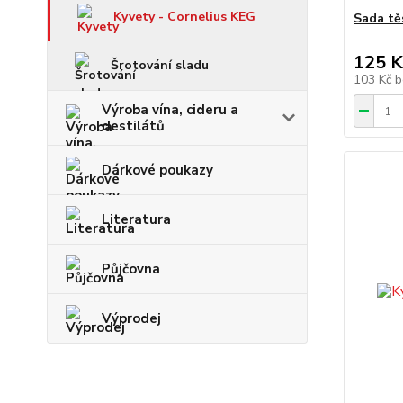
Kyvety - Cornelius KEG
Sada tě
125 K
Šrotování sladu
103 Kč
b
Výroba vína, cideru a
destilátů
Dárkové poukazy
Literatura
Půjčovna
Výprodej