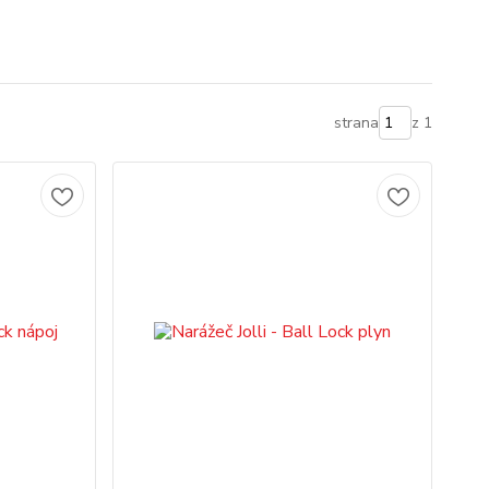
strana
z 1