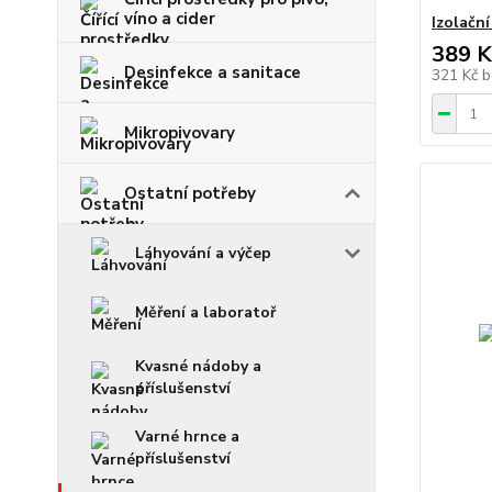
víno a cider
Izolačn
389 K
Desinfekce a sanitace
321 Kč
b
Mikropivovary
Ostatní potřeby
Láhvování a výčep
Měření a laboratoř
Kvasné nádoby a
příslušenství
Varné hrnce a
příslušenství