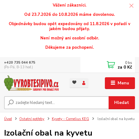
Vážení zákazníci.
Od 23.7.2026 do 10.8.2026 máme dovolenou.
Objednávky budou opět expedovány od 11.8.2026 v pořadí v
jakém budou přijaty.
Není možný ani osobní odběr.
Děkujeme za pochopení.
0
ks
+420 735 044 675
za
0 Kč
(Po-Pá, 8-13 hod.)
Menu
Hledat
Úvod
Ostatní potřeby
Kyvety - Cornelius KEG
Izolační obal na kyvetu
Izolační obal na kyvetu