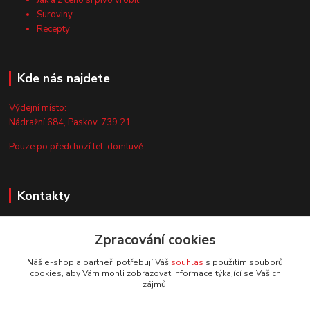
Jak a z čeho si pivo vrobit
Suroviny
Recepty
Kde nás najdete
Výdejní místo:
Nádražní 684, Paskov, 739 21
Pouze po předchozí tel. domluvě.
Kontakty
Zákaznická podpora
Zpracování cookies
+420 735 044 675
(Po-Pá, 8-13 hod.)
Náš e-shop a partneři potřebují Váš
souhlas
s použitím souborů
cookies, aby Vám mohli zobrazovat informace týkající se Vašich
info@vyrobtesipivo.cz
zájmů.