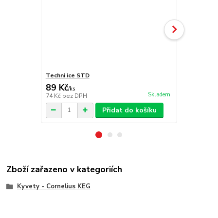
Techni ice STD
Kyveta 18,9 
89 Kč
1 669 Kč
/
ks
Skladem
74 Kč
bez DPH
1 379 Kč
bez
Přidat do košíku
Zboží zařazeno v kategoriích
Kyvety - Cornelius KEG