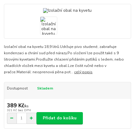
Izolační obal na kyvetu 18,9 litrů.Udržuje pivo studené, zabraňuje
kondenzaci a chrání sud před nárazy.Po složení lze použít také s 9
litrovými kyvetami.Prodlužte chlazení přidáním pytlíků s ledem, nebo
chladících vložek mezi kyvetu a obal.Lze čistit ručně nebo v
pračce.Materiál: neoprenová pěna pot...
celý popis
Dostupnost
Skladem
389 Kč
/
ks
321 Kč
bez DPH
Přidat do košíku