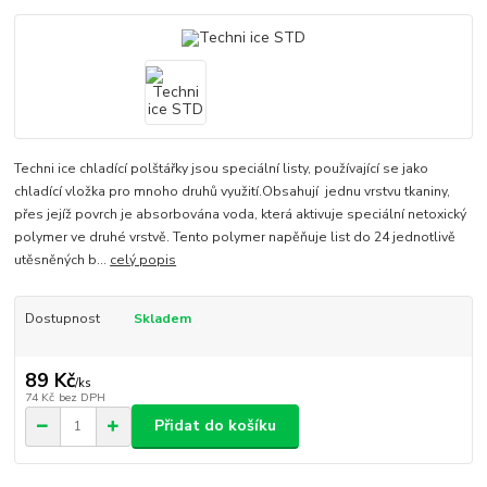
Techni ice chladící polštářky jsou speciální listy, používající se jako
chladící vložka pro mnoho druhů využití.Obsahují jednu vrstvu tkaniny,
přes jejíž povrch je absorbována voda, která aktivuje speciální netoxický
polymer ve druhé vrstvě. Tento polymer napěňuje list do 24 jednotlivě
utěsněných b...
celý popis
Dostupnost
Skladem
89 Kč
/
ks
74 Kč
bez DPH
Přidat do košíku