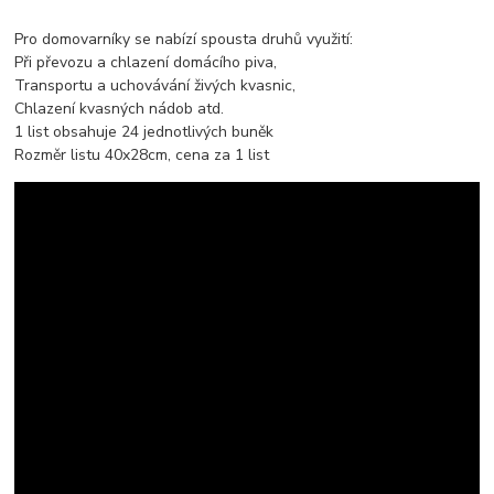
Pro domovarníky se nabízí spousta druhů využití:
Při převozu a chlazení domácího piva,
Transportu a uchovávání živých kvasnic,
Chlazení kvasných nádob atd.
1 list obsahuje 24 jednotlivých buněk
Rozměr listu 40x28cm, cena za 1 list