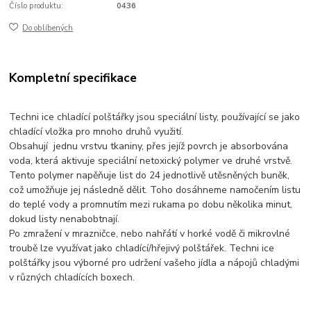
Číslo produktu:
0436
Do oblíbených
Kompletní specifikace
Techni ice chladící polštářky jsou speciální listy, používající se jako
chladící vložka pro mnoho druhů využití.
Obsahují jednu vrstvu tkaniny, přes jejíž povrch je absorbována
voda, která aktivuje speciální netoxický polymer ve druhé vrstvě.
Tento polymer napěňuje list do 24 jednotlivě utěsněných buněk,
což umožňuje jej následně dělit. Toho dosáhneme namočením listu
do teplé vody a promnutím mezi rukama po dobu několika minut,
dokud listy nenabobtnají.
Po zmražení v mrazničce, nebo nahřátí v horké vodě či mikrovlné
troubě lze využívat jako chladící/hřejivý polštářek. Techni ice
polštářky jsou výborné pro udržení vašeho jídla a nápojů chladými
v různých chladících boxech.