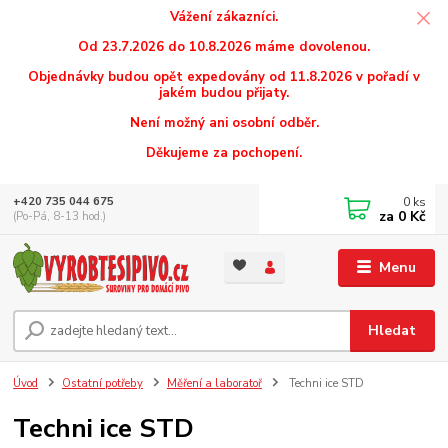
Vážení zákazníci.
Od 23.7.2026 do 10.8.2026 máme dovolenou.
Objednávky budou opět expedovány od 11.8.2026 v pořadí v
jakém budou přijaty.
Není možný ani osobní odběr.
Děkujeme za pochopení.
0
ks
+420 735 044 675
za
0 Kč
(Po-Pá, 8-13 hod.)
Menu
Hledat
Úvod
Ostatní potřeby
Měření a laboratoř
Techni ice STD
Techni ice STD