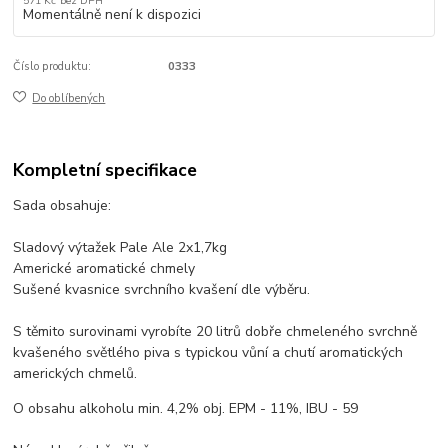
571 Kč
bez DPH
Momentálně není k dispozici
Číslo produktu:
0333
Do oblíbených
Kompletní specifikace
Sada obsahuje:
Sladový výtažek Pale Ale 2x1,7kg
Americké aromatické chmely
Sušené kvasnice svrchního kvašení dle výběru.
S těmito surovinami vyrobíte 20 litrů dobře chmeleného svrchně
kvašeného světlého piva s typickou vůní a chutí aromatických
amerických chmelů.
O obsahu alkoholu min. 4,2% obj. EPM - 11%, IBU - 59