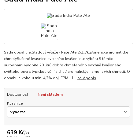
Sada obsahuje:Sladový výtažek Pale Ale 2x1,7kgAmerické aromatické
chmelySušené kvasnice svrchního kvašení dle výběru.S těmito
surovinami vyrobíte 20 litrů dobře chmeleného svrchně kvašeného
světlého piva s typickou vůní a chutí aromatických amerických chmelů. O
obsahu alkoholu min. 4,2% obj. EPM - 1...
celý popis
Dostupnost
Není skladem
Kvasnice
639 Kč
/
ks