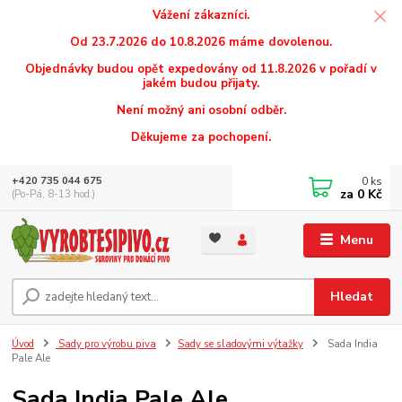
Vážení zákazníci.
Od 23.7.2026 do 10.8.2026 máme dovolenou.
Objednávky budou opět expedovány od 11.8.2026 v pořadí v
jakém budou přijaty.
Není možný ani osobní odběr.
Děkujeme za pochopení.
0
ks
+420 735 044 675
za
0 Kč
(Po-Pá, 8-13 hod.)
Menu
Hledat
Úvod
Sady pro výrobu piva
Sady se sladovými výtažky
Sada India
Pale Ale
Sada India Pale Ale