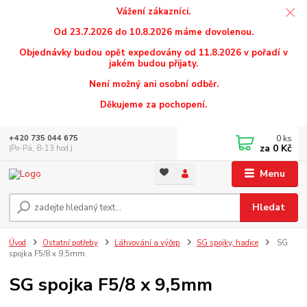
Vážení zákazníci.
Od 23.7.2026 do 10.8.2026 máme dovolenou.
Objednávky budou opět expedovány od 11.8.2026 v pořadí v
jakém budou přijaty.
Není možný ani osobní odběr.
Děkujeme za pochopení.
0
ks
+420 735 044 675
za
0 Kč
(Po-Pá, 8-13 hod.)
Menu
Hledat
Úvod
Ostatní potřeby
Láhvování a výčep
SG spojky, hadice
SG
spojka F5/8 x 9,5mm
SG spojka F5/8 x 9,5mm