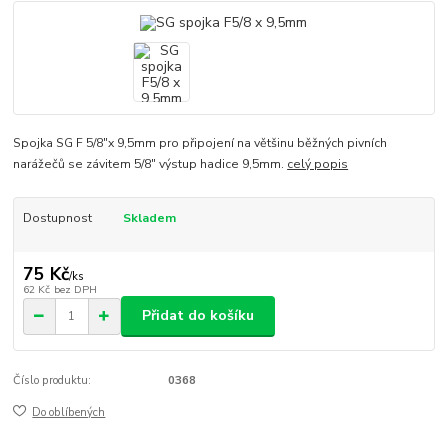
Spojka SG F 5/8"x 9,5mm pro připojení na většinu běžných pivních
narážečů se závitem 5/8" výstup hadice 9,5mm.
celý popis
Dostupnost
Skladem
75 Kč
/
ks
62 Kč
bez DPH
Přidat do košíku
Číslo produktu:
0368
Do oblíbených