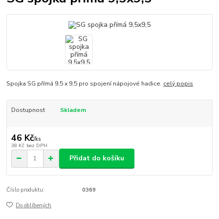
Spojka SG přímá 9,5 x 9,5 pro spojení nápojové hadice.
celý popis
Dostupnost
Skladem
46 Kč
/
ks
38 Kč
bez DPH
Přidat do košíku
Číslo produktu:
0369
Do oblíbených