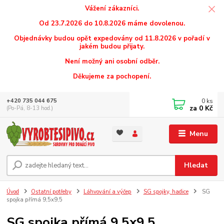
Vážení zákazníci.
Od 23.7.2026 do 10.8.2026 máme dovolenou.
Objednávky budou opět expedovány od 11.8.2026 v pořadí v
jakém budou přijaty.
Není možný ani osobní odběr.
Děkujeme za pochopení.
0
ks
+420 735 044 675
za
0 Kč
(Po-Pá, 8-13 hod.)
Menu
Hledat
Úvod
Ostatní potřeby
Láhvování a výčep
SG spojky, hadice
SG
spojka přímá 9,5x9,5
SG spojka přímá 9,5x9,5