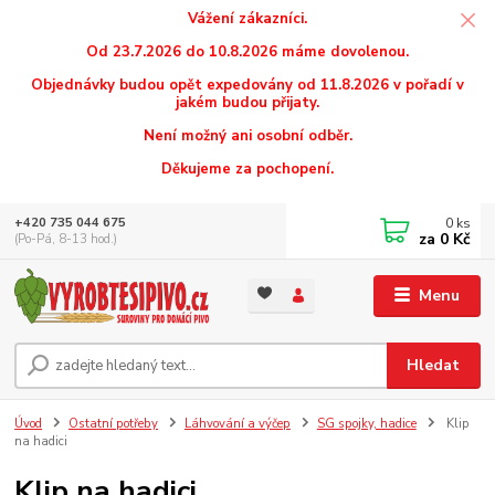
Vážení zákazníci.
Od 23.7.2026 do 10.8.2026 máme dovolenou.
Objednávky budou opět expedovány od 11.8.2026 v pořadí v
jakém budou přijaty.
Není možný ani osobní odběr.
Děkujeme za pochopení.
0
ks
+420 735 044 675
za
0 Kč
(Po-Pá, 8-13 hod.)
Menu
Hledat
Úvod
Ostatní potřeby
Láhvování a výčep
SG spojky, hadice
Klip
na hadici
Klip na hadici