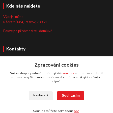
Kde nás najdete
Výdejní místo:
Nádražní 684, Paskov, 739 21
Pouze po předchozí tel. domluvě.
Kontakty
Zákaznická podpora
Zpracování cookies
+420 735 044 675
(Po-Pá, 8-13 hod.)
Náš e-shop a partneři potřebují Váš
souhlas
s použitím souborů
cookies, aby Vám mohli zobrazovat informace týkající se Vašich
info@vyrobtesipivo.cz
zájmů.
Souhlasím
Nastavení
Souhlas můžete odmítnout
zde
.