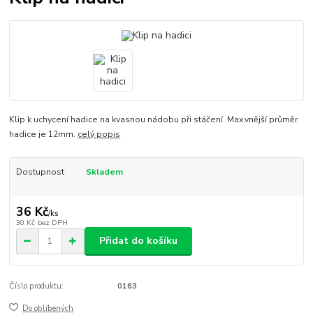
Klip k uchycení hadice na kvasnou nádobu při stáčení. Max.vnější průměr
hadice je 12mm.
celý popis
Dostupnost
Skladem
36 Kč
/
ks
30 Kč
bez DPH
Přidat do košíku
Číslo produktu:
0163
Do oblíbených