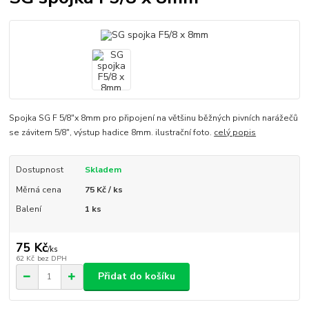
Spojka SG F 5/8"x 8mm pro připojení na většinu běžných pivních narážečů
se závitem 5/8", výstup hadice 8mm. ilustrační foto.
celý popis
Dostupnost
Skladem
Měrná cena
75 Kč / ks
Balení
1 ks
75 Kč
/
ks
62 Kč
bez DPH
Přidat do košíku