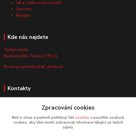
Jak a z čeho si pivo vrobit
Suroviny
Recepty
Kde nás najdete
Výdejní místo:
Nádražní 684, Paskov, 739 21
Pouze po předchozí tel. domluvě.
Kontakty
Zákaznická podpora
Zpracování cookies
+420 735 044 675
(Po-Pá, 8-13 hod.)
Náš e-shop a partneři potřebují Váš
souhlas
s použitím souborů
cookies, aby Vám mohli zobrazovat informace týkající se Vašich
info@vyrobtesipivo.cz
zájmů.