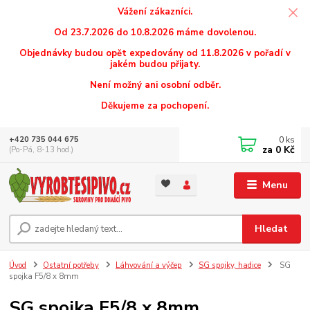
Vážení zákazníci.
Od 23.7.2026 do 10.8.2026 máme dovolenou.
Objednávky budou opět expedovány od 11.8.2026 v pořadí v
jakém budou přijaty.
Není možný ani osobní odběr.
Děkujeme za pochopení.
0
ks
+420 735 044 675
za
0 Kč
(Po-Pá, 8-13 hod.)
Menu
Hledat
Úvod
Ostatní potřeby
Láhvování a výčep
SG spojky, hadice
SG
spojka F5/8 x 8mm
SG spojka F5/8 x 8mm