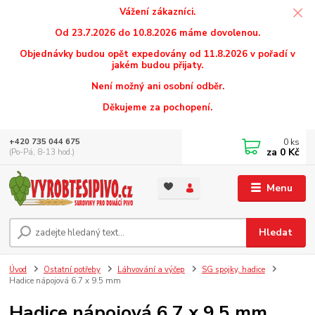
Vážení zákazníci.
Od 23.7.2026 do 10.8.2026 máme dovolenou.
Objednávky budou opět expedovány od 11.8.2026 v pořadí v
jakém budou přijaty.
Není možný ani osobní odběr.
Děkujeme za pochopení.
0
ks
+420 735 044 675
za
0 Kč
(Po-Pá, 8-13 hod.)
Menu
Hledat
Úvod
Ostatní potřeby
Láhvování a výčep
SG spojky, hadice
Hadice nápojová 6.7 x 9.5 mm
Hadice nápojová 6.7 x 9.5 mm