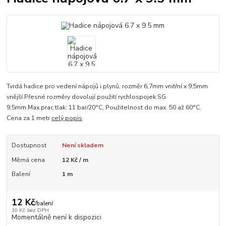
Tvrdá hadice pro vedení nápojů i plynů, rozměr 6,7mm vnitřní x 9,5mm
vnější.Přesné rozměry dovolují použití rychlospojek SG
9,5mm.Max.prac.tlak: 11 bar/20°C, Použitelnost do max. 50 až 60°C.
Cena za 1 metr
celý popis
Dostupnost
Není skladem
Měrná cena
12 Kč / m
Balení
1 m
12 Kč
/
balení
10 Kč
bez DPH
Momentálně není k dispozici