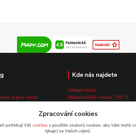
og
Kde nás najdete
Výdejní místo:
 čeho si pivo vrobit
Nádražní 684, Paskov, 739 21
ny
Pouze po předchozí tel. domluvě
ty
Zpracování cookies
eři potřebují Váš
souhlas
s použitím souborů cookies, aby Vám mohli z
týkající se Vašich zájmů.