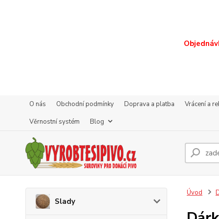
Objednávk
O nás
Obchodní podmínky
Doprava a platba
Vrácení a r
Věrnostní systém
Blog
Úvod
D
Slady
Dárk