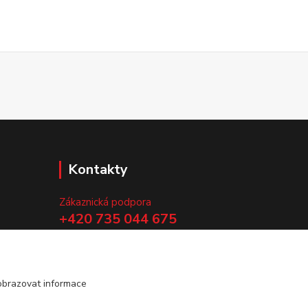
Kontakty
Zákaznická podpora
+420 735 044 675
(Po-Pá, 8-13 hod.)
.
info@vyrobtesipivo.cz
obrazovat informace