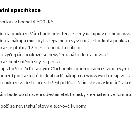
tní specifikace
poukaz v hodnotě 500,-Kč
nota poukazu Vám bude odečtena z ceny nákupu v e-shopu www.
nota nákupu musí být stejná nebo vyšší než je hodnota poukazu,
kaz je platný 12 měsíců od data nákupu;
 nevyčerpání poukazu se nevyčerpaná hodnota nevrací;
kaz není směnitelný za peníze;
up zboží se řídí platnými Obchodními podmínkami e-shopu vyrobt
použití poukazu (kódu) k úhradě nákupu na www.vyrobtesipivo.c
 poukazu zadejte po zatržení políčka "Mám slevový kupón" v koš
ám bude po uhrazení odeslán elektronicky - e-mailem ve formát
boží se nevztahují slevy a slevové kupóny.