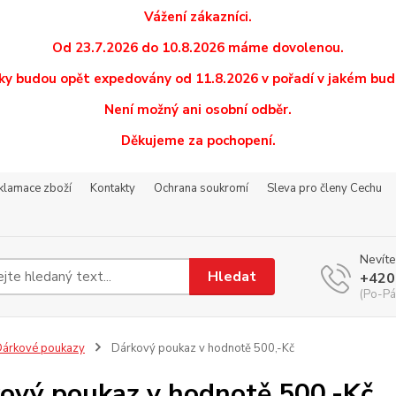
Vážení zákazníci.
Od 23.7.2026 do 10.8.2026 máme dovolenou.
y budou opět expedovány od 11.8.2026 v pořadí v jakém budo
Není možný ani osobní odběr.
Děkujeme za pochopení.
eklamace zboží
Kontakty
Ochrana soukromí
Sleva pro členy Cechu
Nevíte
Hledat
+420
(Po-Pá
árkové poukazy
Dárkový poukaz v hodnotě 500,-Kč
ový poukaz v hodnotě 500,-Kč