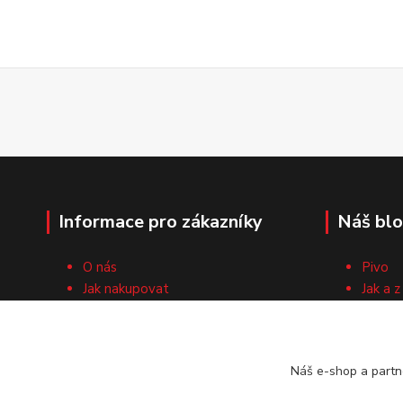
Informace pro zákazníky
Náš bl
O nás
Pivo
Jak nakupovat
Jak a z
Obchodní podmínky
Surovi
Cech domácích pivovarníků
Recep
Kontaktní formulář
Náš e-shop a partn
Vrácení zboží