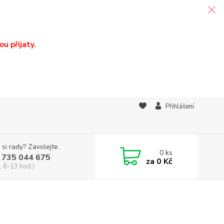
u přijaty.
Přihlášení
 si rady? Zavolejte.
0
ks
 735 044 675
za
0 Kč
, 8-13 hod.)