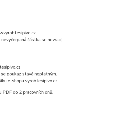
vyrobtesipivo.cz;
 nevyčerpaná částka se nevrací;
esipivo.cz
z se poukaz stává neplatným.
íku e-shopu vyrobtesipivo.cz
u PDF do 2 pracovních dnů.