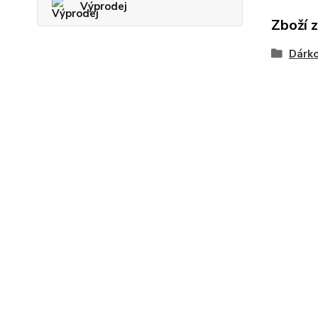
Výprodej
Zboží 
Dárk