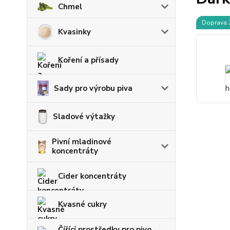
Chmel
Doprava
Kvasinky
Koření a přísady
Sady pro výrobu piva
Sladové výtažky
Pivní mladinové
koncentráty
Cider koncentráty
Kvasné cukry
Čířící prostředky pro pivo,