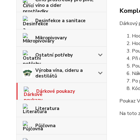
víno a cider
Komple
Desinfekce a sanitace
Dárkový 
Hod
Mikropivovary
Hod
Pou
Ostatní potřeby
Při
Pou
Výroba vína, cideru a
Nák
destilátů
Po 
Kód
Dárkové poukazy
Poukaz V
Literatura
Na toto z
Půjčovna