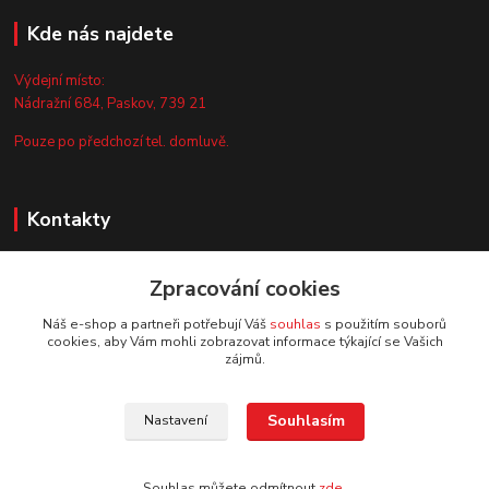
Kde nás najdete
Výdejní místo:
Nádražní 684, Paskov, 739 21
Pouze po předchozí tel. domluvě.
Kontakty
Zákaznická podpora
+420 735 044 675
Zpracování cookies
(Po-Pá, 8-13 hod.)
Náš e-shop a partneři potřebují Váš
souhlas
s použitím souborů
cookies, aby Vám mohli zobrazovat informace týkající se Vašich
info@vyrobtesipivo.cz
zájmů.
Souhlasím
Nastavení
Souhlas můžete odmítnout
zde
.