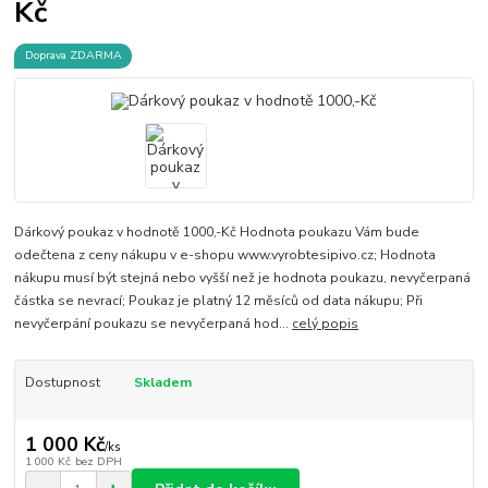
Kč
Doprava ZDARMA
Dárkový poukaz v hodnotě 1000,-Kč Hodnota poukazu Vám bude
odečtena z ceny nákupu v e-shopu www.vyrobtesipivo.cz; Hodnota
nákupu musí být stejná nebo vyšší než je hodnota poukazu, nevyčerpaná
částka se nevrací; Poukaz je platný 12 měsíců od data nákupu; Při
nevyčerpání poukazu se nevyčerpaná hod...
celý popis
Dostupnost
Skladem
1 000 Kč
/
ks
1 000 Kč
bez DPH