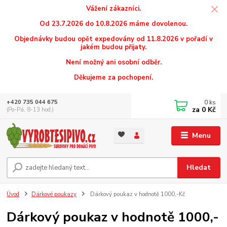
Vážení zákazníci.
Od 23.7.2026 do 10.8.2026 máme dovolenou.
Objednávky budou opět expedovány od 11.8.2026 v pořadí v
jakém budou přijaty.
Není možný ani osobní odběr.
Děkujeme za pochopení.
0
ks
+420 735 044 675
za
0 Kč
(Po-Pá, 8-13 hod.)
Menu
Hledat
Úvod
Dárkové poukazy
Dárkový poukaz v hodnotě 1000,-Kč
Dárkový poukaz v hodnotě 1000,-