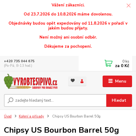
Vážení zákazníci.
Od 23.7.2026 do 10.8.2026 máme dovolenou.
Objednávky budou opět expedovány od 11.8.2026 v pořadí v
jakém budou přijaty.
Není možný ani osobní odběr.
Děkujeme za pochopení.
0
ks
+420 735 044 675
za
0 Kč
(Po-Pá, 8-13 hod.)
Menu
Hledat
Úvod
Koření a přísady
Chipsy US Bourbon Barrel 50g
Chipsy US Bourbon Barrel 50g