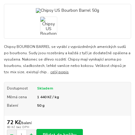
Chipsy BOURBON BARREL se vyrábí z vyprázdněných amerických sudů
po bourbonu. Sudy jsou rozebrány a každá z tyčí je dodatečně opálena a
vysušena. Nakonec se dřevo rozdrtí. Chipsy mají vynikající aroma po
bourbonu, sladkostech, lehké vanilce nebo kokosu. Velikost chipsů je
tzv. mix size, existují chip...
celý popis
Dostupnost
Skladem
Měrná cena
1 440 Kč / kg
Balení
50 g
72 Kč
/
balení
60 Kč
bez DPH
Přidat do košíku