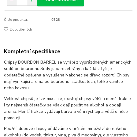
Číslo produktu:
0528
Do oblíbených
Kompletní specifikace
Chipsy BOURBON BARREL se vyrábí z vyprázdněných amerických
sudů po bourbonu.
Sudy jsou rozebrány a každá z tyčí je
dodatečně opálena a vysušena.
Nakonec se dřevo rozdrtí. Chipsy
mají vynikající aroma po bourbonu, sladkostech, lehké vanilce
nebo kokosu.
Velikost chipsů je tzv. mix size, existují chipsy větší a menší frakce.
I ty nejmenší částečky se však dají použít na alkohol a dodají
aroma. Menší frakce vydávají barvu a vůni rychleji a větší o něco
pomaleji.
Použití: dubové chipsy přidáváme v určitém množství do našeho
alkoholu (do vodek, tinktur, vína, piva či medoviny), dle vlastního