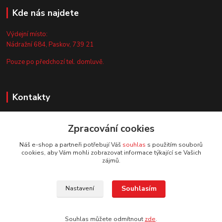
Kde nás najdete
Výdejní místo:
Nádražní 684, Paskov, 739 21
Pouze po předchozí tel. domluvě.
Kontakty
Zákaznická podpora
Zpracování cookies
+420 735 044 675
(Po-Pá, 8-13 hod.)
Náš e-shop a partneři potřebují Váš
souhlas
s použitím souborů
cookies, aby Vám mohli zobrazovat informace týkající se Vašich
info@vyrobtesipivo.cz
zájmů.
Souhlasím
Nastavení
Souhlas můžete odmítnout
zde
.