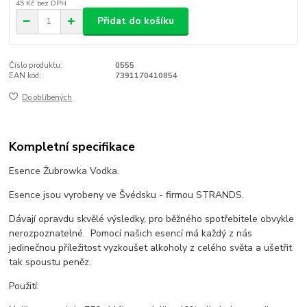
45 Kč
bez DPH
Přidat do košíku
Číslo produktu:
0555
EAN kód:
7391170410854
Do oblíbených
Kompletní specifikace
Esence Żubrowka Vodka
.
Esence jsou vyrobeny ve Švédsku - firmou STRANDS.
Dávají opravdu skvělé výsledky, pro běžného spotřebitele obvykle
nerozpoznatelné.
Pomocí našich esencí má každý z nás
jedinečnou příležitost vyzkoušet alkoholy z celého světa a ušetřit
tak spoustu peněz.
Použití: