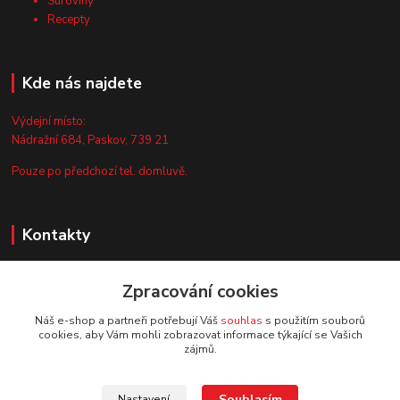
Suroviny
Recepty
Kde nás najdete
Výdejní místo:
Nádražní 684, Paskov, 739 21
Pouze po předchozí tel. domluvě.
Kontakty
Zákaznická podpora
Zpracování cookies
+420 735 044 675
(Po-Pá, 8-13 hod.)
Náš e-shop a partneři potřebují Váš
souhlas
s použitím souborů
cookies, aby Vám mohli zobrazovat informace týkající se Vašich
info@vyrobtesipivo.cz
zájmů.
Souhlasím
Nastavení