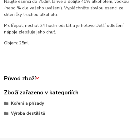
Nalijte esenci do 750ml láhve a dolijte 40% alkoholem, vodkou
(nebo % dle vašeho uvážení). Vy
pláchněte zbylou esenci ze
skleničky trochou alkoholu.
Protřepat, nechat 24 hodin odstát a je hotovo.
Delší odležení
nápoje zlepšuje jeho chuť.
Objem: 25ml
Původ zboží
Zboží zařazeno v kategoriích
Koření a přísady
Výroba destilátů