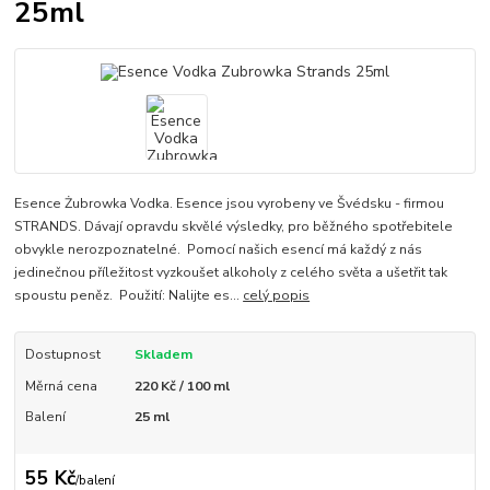
25ml
Esence Żubrowka Vodka. Esence jsou vyrobeny ve Švédsku - firmou
STRANDS. Dávají opravdu skvělé výsledky, pro běžného spotřebitele
obvykle nerozpoznatelné. Pomocí našich esencí má každý z nás
jedinečnou příležitost vyzkoušet alkoholy z celého světa a ušetřit tak
spoustu peněz. Použití: Nalijte es...
celý popis
Dostupnost
Skladem
Měrná cena
220 Kč / 100 ml
Balení
25 ml
55 Kč
/
balení