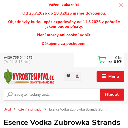
Vážení zákazníci.
Od 23.7.2026 do 10.8.2026 máme dovolenou.
Objednávky budou opět expedovány od 11.8.2026 v pořadí v
jakém budou přijaty.
Není možný ani osobní odběr.
Děkujeme za pochopení.
0
ks
+420 735 044 675
za
0 Kč
(Po-Pá, 8-13 hod.)
Menu
Hledat
Úvod
Koření a přísady
Esence Vodka Zubrowka Strands 25ml
Esence Vodka Zubrowka Strands