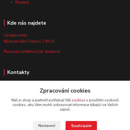
Recepty
Kde nás najdete
Výdejní místo:
Nádražní 684, Paskov, 739 21
Pouze po předchozí tel. domluvě.
Kontakty
Zákaznická podpora
Zpracování cookies
+420 735 044 675
(Po-Pá, 8-13 hod.)
Náš e-shop a partneři potřebují Váš
souhlas
s použitím souborů
cookies, aby Vám mohli zobrazovat informace týkající se Vašich
info@vyrobtesipivo.cz
zájmů.
Souhlasím
Nastavení