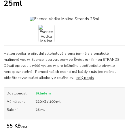
25ml
Hallon vodka je přírodní alkoholové aroma jemné a aromatické
malinové vodky. Esence jsou vyrobeny ve Švédsku - firmou STRANDS.
Dávají opravdu skvělé výsledky, pro běžného spotřebitele obvykle
nerozpoznatelné. Pomocí našich esencí má každý z nás jedinečnou
příležitost vyzkoušet alkoholy z celého sv...
celý popis
Dostupnost
Skladem
Měrná cena
220 Kč / 100 ml
Balení
25 ml
55 Kč
/
balení