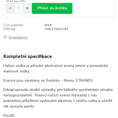
45 Kč
bez DPH
Přidat do košíku
Číslo produktu:
0519
EAN kód:
7391170410762
Do oblíbených
Kompletní specifikace
Hallon vodka je přírodní alkoholové aroma jemné a aromatické
malinové vodky.
Esence jsou vyrobeny ve Švédsku - firmou STRANDS.
Dávají opravdu skvělé výsledky, pro běžného spotřebitele obvykle
nerozpoznatelné.
Pomocí našich esencí má každý z nás
jedinečnou příležitost vyzkoušet alkoholy z celého světa a ušetřit
tak spoustu peněz.
Použití: