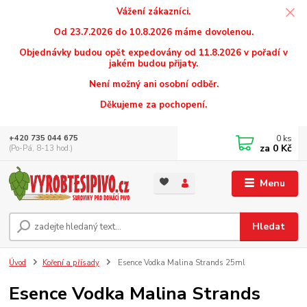
Vážení zákazníci.
Od 23.7.2026 do 10.8.2026 máme dovolenou.
Objednávky budou opět expedovány od 11.8.2026 v pořadí v
jakém budou přijaty.
Není možný ani osobní odběr.
Děkujeme za pochopení.
0
ks
+420 735 044 675
za
0 Kč
(Po-Pá, 8-13 hod.)
Menu
Hledat
Úvod
Koření a přísady
Esence Vodka Malina Strands 25ml
Esence Vodka Malina Strands