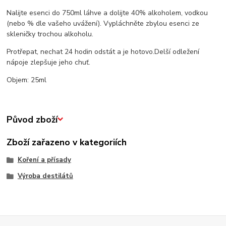
Nalijte esenci do 750ml láhve a dolijte 40% alkoholem, vodkou
(nebo % dle vašeho uvážení). Vy
pláchněte zbylou esenci ze
skleničky trochou alkoholu.
Protřepat, nechat 24 hodin odstát a je hotovo.
Delší odležení
nápoje zlepšuje jeho chuť.
Objem: 25ml
Původ zboží
Zboží zařazeno v kategoriích
Koření a přísady
Výroba destilátů