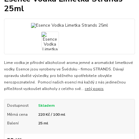
25ml
Lime vodka je přírodní alkoholové aroma jemné a aromatické limetkové
vodky. Esence jsou vyrobeny ve Švédsku - firmou STRANDS. Dávají
opravdu skvělé výsledky, pro běžného spotřebitele obvykle
nerozpoznatelné. Pomocí našich esencí má každý z nás jedinečnou
příležitost vyzkoušet alkoholy z celého svě...
celý popis
Dostupnost
Skladem
Měrná cena
220 Kč / 100 ml
Balení
25 ml