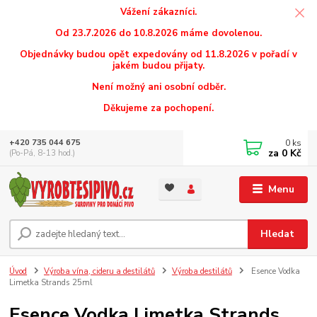
Vážení zákazníci.
Od 23.7.2026 do 10.8.2026 máme dovolenou.
Objednávky budou opět expedovány od 11.8.2026 v pořadí v
jakém budou přijaty.
Není možný ani osobní odběr.
Děkujeme za pochopení.
0
ks
+420 735 044 675
za
0 Kč
(Po-Pá, 8-13 hod.)
Menu
Hledat
Úvod
Výroba vína, cideru a destilátů
Výroba destilátů
Esence Vodka
Limetka Strands 25ml
Esence Vodka Limetka Strands