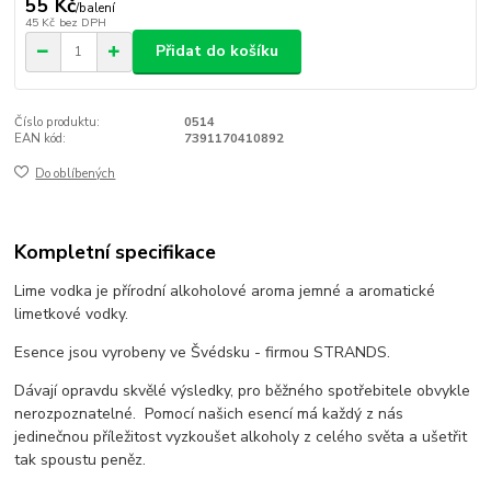
55 Kč
/
balení
45 Kč
bez DPH
Přidat do košíku
Číslo produktu:
0514
EAN kód:
7391170410892
Do oblíbených
Kompletní specifikace
Lime vodka je přírodní alkoholové aroma jemné a aromatické
limetkové vodky.
Esence jsou vyrobeny ve Švédsku - firmou STRANDS.
Dávají opravdu skvělé výsledky, pro běžného spotřebitele obvykle
nerozpoznatelné.
Pomocí našich esencí má každý z nás
jedinečnou příležitost vyzkoušet alkoholy z celého světa a ušetřit
tak spoustu peněz.