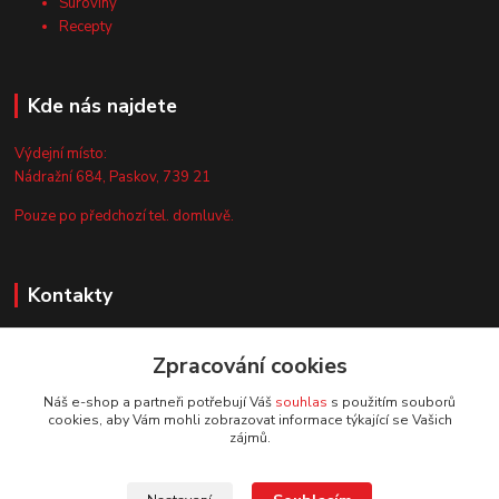
Suroviny
Recepty
Kde nás najdete
Výdejní místo:
Nádražní 684, Paskov, 739 21
Pouze po předchozí tel. domluvě.
Kontakty
Zákaznická podpora
Zpracování cookies
+420 735 044 675
(Po-Pá, 8-13 hod.)
Náš e-shop a partneři potřebují Váš
souhlas
s použitím souborů
cookies, aby Vám mohli zobrazovat informace týkající se Vašich
info@vyrobtesipivo.cz
zájmů.