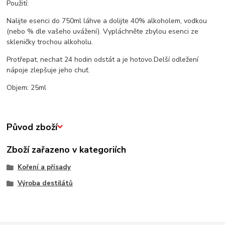
Použití:
Nalijte esenci do 750ml láhve a dolijte 40% alkoholem, vodkou
(nebo % dle vašeho uvážení). Vy
pláchněte zbylou esenci ze
skleničky trochou alkoholu.
Protřepat, nechat 24 hodin odstát a je hotovo.
Delší odležení
nápoje zlepšuje jeho chuť.
Objem: 25ml
Původ zboží
Zboží zařazeno v kategoriích
Koření a přísady
Výroba destilátů