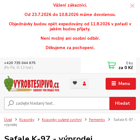
Vážení zákazníci.
Od 23.7.2026 do 10.8.2026 máme dovolenou.
Objednávky budou opět expedovány od 11.8.2026 v pořadí v
jakém budou přijaty.
Není možný ani osobní odběr.
Děkujeme za pochopení.
0
ks
+420 735 044 675
za
0 Kč
(Po-Pá, 8-13 hod.)
Menu
Hledat
Úvod
Kvasinky
Kvasinky sušené svrchní
Fermentis
Safale K-97 -
výprodej
Safale K-97 - výprodej