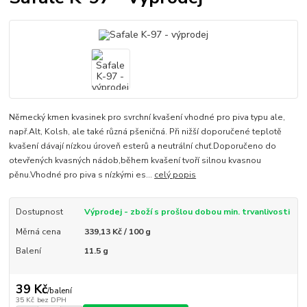
Německý kmen kvasinek pro svrchní kvašení vhodné pro piva typu ale,
např.Alt, Kolsh, ale také různá pšeničná. Při nižší doporučené teplotě
kvašení dávají nízkou úroveň esterů a neutrální chuť.Doporučeno do
otevřených kvasných nádob,během kvašení tvoří silnou kvasnou
pěnu.Vhodné pro piva s nízkými es...
celý popis
Dostupnost
Výprodej - zboží s prošlou dobou min. trvanlivosti
Měrná cena
339,13 Kč / 100 g
Balení
11.5 g
39 Kč
/
balení
35 Kč
bez DPH