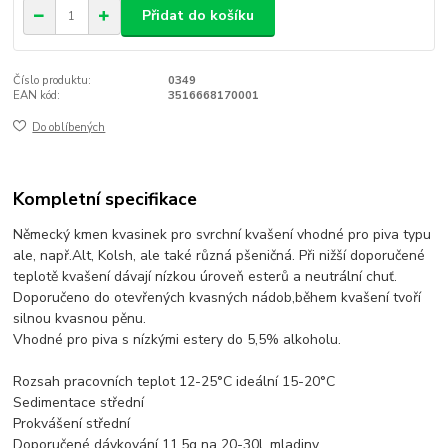
Přidat do košíku
Číslo produktu:
0349
EAN kód:
3516668170001
Do oblíbených
Kompletní specifikace
Německý kmen kvasinek pro svrchní kvašení vhodné pro piva typu
ale, např.Alt, Kolsh, ale také různá pšeničná. Při nižší doporučené
teplotě kvašení dávají nízkou úroveň esterů a neutrální chuť.
Doporučeno do otevřených kvasných nádob,během kvašení tvoří
silnou kvasnou pěnu.
Vhodné pro piva s nízkými estery do 5,5% alkoholu.
Rozsah pracovních teplot 12-25°C ideální 15-20°C
Sedimentace střední
Prokvášení střední
Doporučené dávkování 11,5g na 20-30l. mladiny