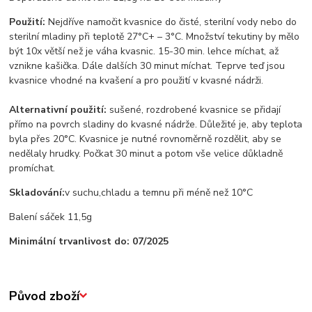
Použití:
Nejdříve namočit kvasnice do čisté, sterilní vody nebo do
sterilní mladiny při teplotě 27°C+ – 3°C. Množství tekutiny by mělo
být 10x větší než je váha kvasnic. 15-30 min. lehce míchat, až
vznikne kašička. Dále dalších 30 minut míchat. Teprve teď jsou
kvasnice vhodné na kvašení a pro použití v kvasné nádrži.
Alternativní použití:
sušené, rozdrobené kvasnice se přidají
přímo na povrch sladiny do kvasné nádrže. Důležité je, aby teplota
byla přes 20°C. Kvasnice je nutné rovnoměrně rozdělit, aby se
nedělaly hrudky. Počkat 30 minut a potom vše velice důkladně
promíchat.
Skladování:
v suchu,chladu a temnu při méně než 10°C
Balení sáček 11,5g
Minimální trvanlivost do: 07/2025
Původ zboží