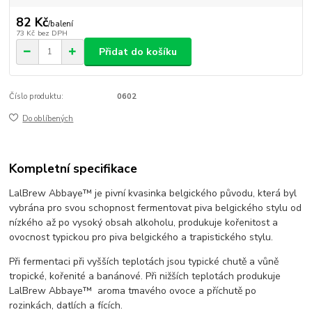
82 Kč
/
balení
73 Kč
bez DPH
Přidat do košíku
Číslo produktu:
0602
Do oblíbených
Kompletní specifikace
LalBrew Abbaye™ je pivní kvasinka belgického původu
, která byl
vybrána pro svou schopnost fermentovat piva belgického stylu od
nízkého až po vysoký obsah alkoholu, produkuje kořenitost a
ovocnost typickou pro piva belgického a trapistického stylu.
Při fermentaci při vyšších teplotách jsou typické chutě a vůně
tropické, kořenité a banánové. Při nižších teplotách produkuje
LalBrew Abbaye™ aroma tmavého ovoce a příchutě po
rozinkách, datlích a fících.