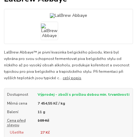
LalBrew Abbaye™ je pivní kvasinka belgického původu, která byl
vybrána pro svou schopnost fermentovat piva belgického stylu od
nízkého až po vysoký obsah alkoholu, produkuje kořenitost a ovocnost
typickou pro piva belgického a trapistického stylu. Při fermentaci při
vyšších teplotách jsou typické c...
celý popis
Dostupnost
Výprodej - zboží s prošlou dobou min. trvanlivosti
Měrná cena
7 454,55 Kč / kg
Balení
11 g
Cena před
109 Kč
slevou
Ušetříte
27 Kč