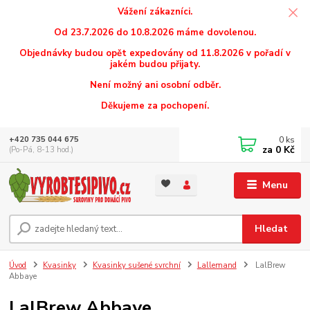
Vážení zákazníci.
Od 23.7.2026 do 10.8.2026 máme dovolenou.
Objednávky budou opět expedovány od 11.8.2026 v pořadí v
jakém budou přijaty.
Není možný ani osobní odběr.
Děkujeme za pochopení.
0
ks
+420 735 044 675
za
0 Kč
(Po-Pá, 8-13 hod.)
Menu
Hledat
Úvod
Kvasinky
Kvasinky sušené svrchní
Lallemand
LalBrew
Abbaye
LalBrew Abbaye