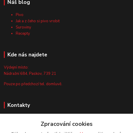
Náš blog
Pivo
Jak a z čeho si pivo vrobit
Suroviny
Recepty
Kde nás najdete
Výdejní místo:
Nádražní 684, Paskov, 739 21
Pouze po předchozí tel. domluvě.
Kontakty
Zákaznická podpora
+420 735 044 675
Zpracování cookies
(Po-Pá, 8-13 hod.)