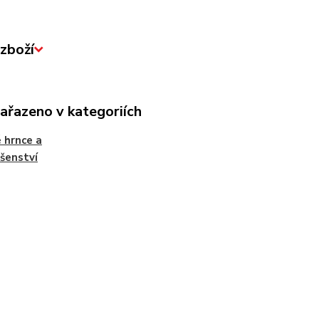
zboží
zařazeno v kategoriích
 hrnce a
ušenství