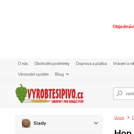
Objednávk
O nás
Obchodní podmínky
Doprava a platba
Vrácení a r
Věrnostní systém
Blog
Úvod
O
Slady
Hop 