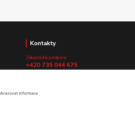
Kontakty
Zákaznická podpora
+420 735 044 675
(Po-Pá, 8-13 hod.)
.
info@vyrobtesipivo.cz
obrazovat informace