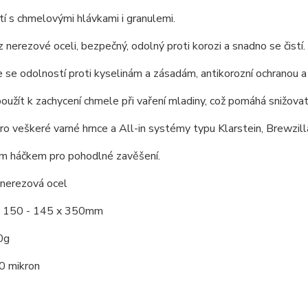
tí s chmelovými hlávkami i granulemi.
 nerezové oceli, bezpečný, odolný proti korozi a snadno se čistí.
 se odolností proti kyselinám a zásadám, antikorozní ochranou a
 použít k zachycení chmele při vaření mladiny, což pomáhá snižovat
o veškeré varné hrnce a All-in systémy typu Klarstein, Brewzilla
m háčkem pro pohodlné zavěšení.
 nerezová ocel
: 150 - 145 x 350mm
0g
0 mikron