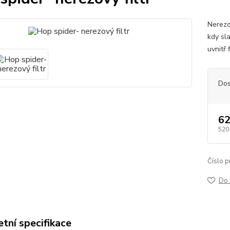
Nerezo
kdy sla
uvnitř f
Dos
62
520
Číslo p
Do 
tní specifikace