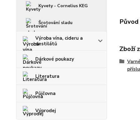
Kyvety - Cornelius KEG
Původ 
Šrotování sladu
Výroba vína, cideru a
destilátů
Zboží 
Dárkové poukazy
Varné
přísl
Literatura
Půjčovna
Výprodej