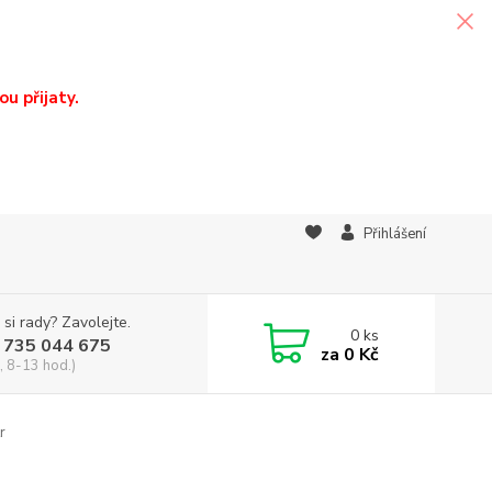
u přijaty.
Přihlášení
 si rady? Zavolejte.
0
ks
 735 044 675
za
0 Kč
, 8-13 hod.)
r