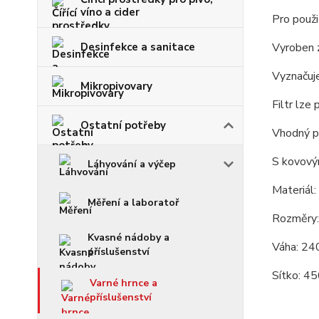
víno a cider
Pro použi
Vyroben z
Desinfekce a sanitace
Vyznačuje
Mikropivovary
Filtr lze
Ostatní potřeby
Vhodný pr
S kovový
Láhvování a výčep
Materiál:
Měření a laboratoř
Rozměry
Kvasné nádoby a
Váha: 24
příslušenství
Sítko: 45
Varné hrnce a
příslušenství