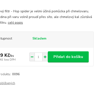
vý filtr - Hop spider je velmi účiná pomůcka při chmelovaru,
dina při varu volně proudí přes síto, ale chmelový kal zůstává
iltru.
celý popis
tupnost
Skladem
9 Kč
/
ks
Přidat do košíku
 Kč
bez DPH
roduktu:
0096
oblíbených