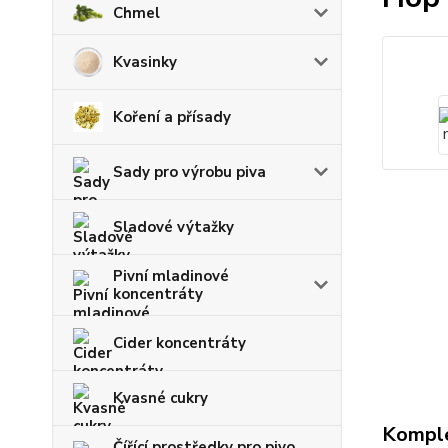
Chmel
Kvasinky
Koření a přísady
Sady pro výrobu piva
Sladové výtažky
Pivní mladinové
koncentráty
Cider koncentráty
Kvasné cukry
Komple
Čířící prostředky pro pivo,