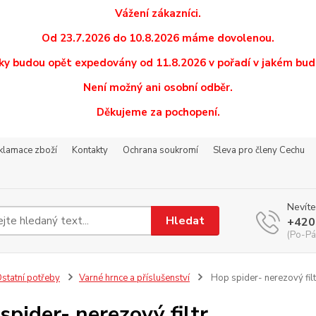
Vážení zákazníci.
Od 23.7.2026 do 10.8.2026 máme dovolenou.
y budou opět expedovány od 11.8.2026 v pořadí v jakém budo
Není možný ani osobní odběr.
Děkujeme za pochopení.
eklamace zboží
Kontakty
Ochrana soukromí
Sleva pro členy Cechu
Nevíte
Hledat
+420
(Po-Pá
statní potřeby
Varné hrnce a příslušenství
Hop spider- nerezový filt
spider- nerezový filtr