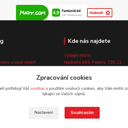
og
Kde nás najdete
Výdejní místo:
 čeho si pivo vrobit
Nádražní 684, Paskov, 739 21
ny
Pouze po předchozí tel. domluvě
ty
Zpracování cookies
eři potřebují Váš
souhlas
s použitím souborů cookies, aby Vám mohli z
týkající se Vašich zájmů.
Souhlasím
Nastavení