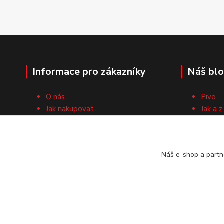
Informace pro zákazníky
Náš bl
O nás
Pivo
Jak nakupovat
Jak a z
Obchodní podmínky
Surovi
Cech domácích pivovarníků
Recep
Kontaktní formulář
Náš e-shop a partn
Vrácení zboží