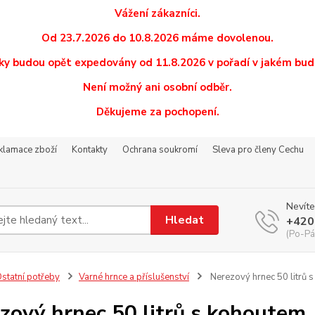
Vážení zákazníci.
Od 23.7.2026 do 10.8.2026 máme dovolenou.
y budou opět expedovány od 11.8.2026 v pořadí v jakém budo
Není možný ani osobní odběr.
Děkujeme za pochopení.
eklamace zboží
Kontakty
Ochrana soukromí
Sleva pro členy Cechu
Nevíte
Hledat
+420
(Po-Pá
statní potřeby
Varné hrnce a příslušenství
Nerezový hrnec 50 litrů 
zový hrnec 50 litrů s kohoutem