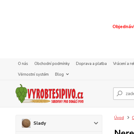
Objednávk
O nás
Obchodní podmínky
Doprava a platba
Vrácení a r
Věrnostní systém
Blog
Úvod
O
Slady
Nere