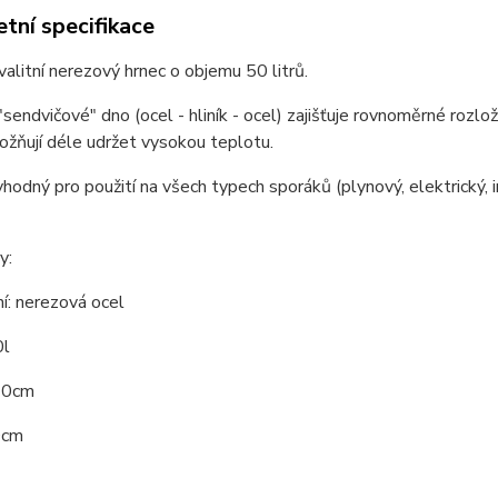
tní specifikace
alitní nerezový hrnec o objemu 50 litrů.
"sendvičové" dno (ocel - hliník - ocel) zajišťuje rovnoměrné rozlo
žňují déle udržet vysokou teplotu.
vhodný pro použití na všech typech sporáků (plynový, elektrický, i
y:
í: nerezová ocel
0l
40cm
0cm