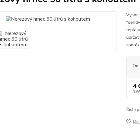
Vysoce
"sendvi
tepla 
udržet
sporáků
Dos
4 
3 8
Číslo p
Do 