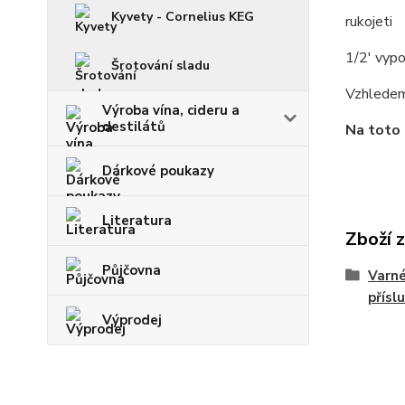
Kyvety - Cornelius KEG
rukojeti
1/2' vypo
Šrotování sladu
Vzhledem
Výroba vína, cideru a
destilátů
Na toto 
Dárkové poukazy
Literatura
Zboží 
Půjčovna
Varné
přísl
Výprodej