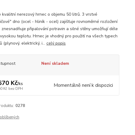
 kvalitní nerezový hrnec o objemu 50 litrů. 3 vrstvé
čové" dno (ocel - hliník - ocel) zajišťuje rovnoměrné rozložení
a znesnadňuje připalování potravin a silné stěny umožňují déle
 vysokou teplotu. Hrnec je vhodný pro použití na všech typech
 (plynový, elektrický, i...
celý popis
tupnost
Není skladem
670 Kč
/
ks
Momentálně není k dispozici
60 Kč
bez DPH
roduktu:
0278
oblíbených