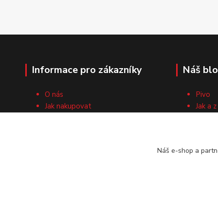
Informace pro zákazníky
Náš bl
O nás
Pivo
Jak nakupovat
Jak a z
Obchodní podmínky
Surovi
Cech domácích pivovarníků
Recep
Kontaktní formulář
Náš e-shop a partn
Vrácení zboží