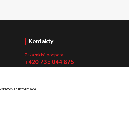
Kontakty
Zákaznická podpora
+420 735 044 675
(Po-Pá, 8-13 hod.)
.
info@vyrobtesipivo.cz
obrazovat informace