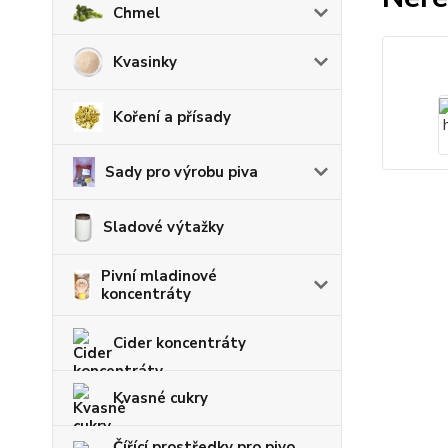
Chmel
Kvasinky
Koření a přísady
Sady pro výrobu piva
Sladové výtažky
Pivní mladinové
koncentráty
Cider koncentráty
Kvasné cukry
Čířící prostředky pro pivo,