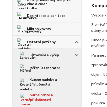
víno a cider
Komple
Vysoce kv
Desinfekce a sanitace
3 vrstvé 
Mikropivovary
stěny umo
Hrnec je 
Ostatní potřeby
myčkách.
Parametr
Láhvování a výčep
zpracován
Měření a laboratoř
objem: 5
Kvasné nádoby a
průměr: 
příslušenství
výška: 4
Varné hrnce a
příslušenství
poklička