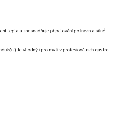
žení tepla a znesnadňuje připalování potravin a silné
ndukční).
Je vhodný i pro mytí v profesionálních gastro