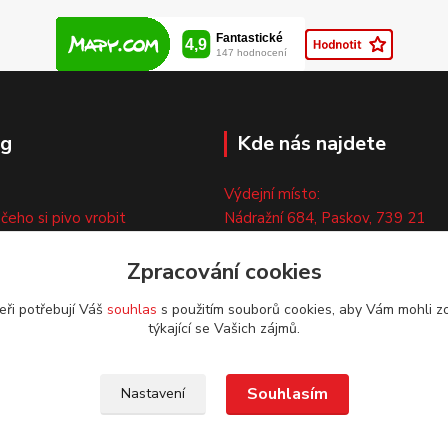
og
Kde nás najdete
Výdejní místo:
 čeho si pivo vrobit
Nádražní 684, Paskov, 739 21
ny
Pouze po předchozí tel. domluvě
ty
Zpracování cookies
eři potřebují Váš
souhlas
s použitím souborů cookies, aby Vám mohli z
týkající se Vašich zájmů.
Souhlasím
Nastavení