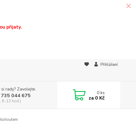
u přijaty.
Přihlášení
 si rady? Zavolejte.
0
ks
 735 044 675
za
0 Kč
, 8-13 hod.)
s kohoutem