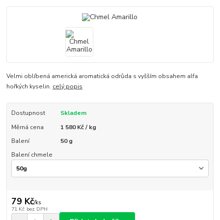
Velmi oblíbená americká aromatická odrůda s vyšším obsahem alfa
hořkých kyselin.
celý popis
Dostupnost
Skladem
Měrná cena
1 580 Kč / kg
Balení
50 g
Balení chmele
79 Kč
/
ks
71 Kč
bez DPH