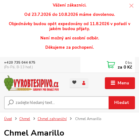
Vážení zákazníci.
Od 23.7.2026 do 10.8.2026 máme dovolenou.
Objednávky budou opět expedovány od 11.8.2026 v pořadí v
jakém budou přijaty.
Není možný ani osobní odběr.
Děkujeme za pochopení.
0
ks
+420 735 044 675
za
0 Kč
(Po-Pá, 8-13 hod.)
Menu
Hledat
Úvod
Chmel
Chmel zahraniční
Chmel Amarillo
Chmel Amarillo