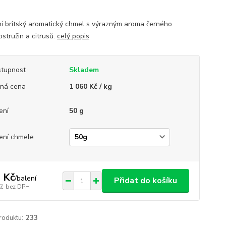
ní britský aromatický chmel s výrazným aroma černého
ostružin a citrusů.
celý popis
tupnost
Skladem
ná cena
1 060 Kč / kg
ení
50 g
ení chmele
 Kč
/
balení
Přidat do košíku
Kč
bez DPH
roduktu:
233