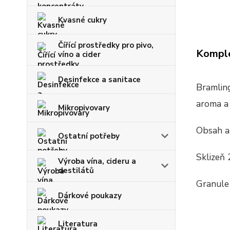
Kvasné cukry
Čířící prostředky pro pivo,
Komple
víno a cider
Desinfekce a sanitace
Bramlin
aroma a 
Mikropivovary
Obsah al
Ostatní potřeby
Sklizeň
Výroba vína, cideru a
destilátů
Granule
Dárkové poukazy
Literatura