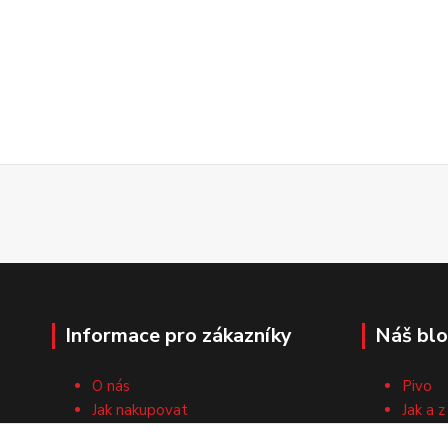
Informace pro zákazníky
Náš bl
O nás
Pivo
Jak nakupovat
Jak a z
Obchodní podmínky
Surovi