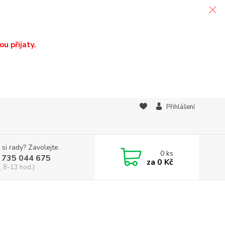
u přijaty.
Přihlášení
 si rady? Zavolejte.
0
ks
 735 044 675
za
0 Kč
, 8-13 hod.)