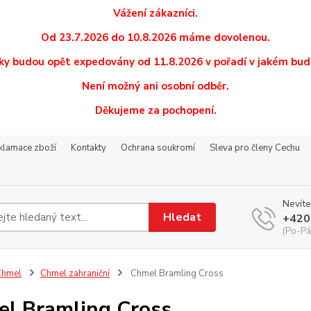
Vážení zákazníci.
Od 23.7.2026 do 10.8.2026 máme dovolenou.
y budou opět expedovány od 11.8.2026 v pořadí v jakém budo
Není možný ani osobní odběr.
Děkujeme za pochopení.
eklamace zboží
Kontakty
Ochrana soukromí
Sleva pro členy Cechu
Nevíte
Hledat
+420
(Po-Pá
Chmel
Chmel zahraniční
Chmel Bramling Cross
l Bramling Cross