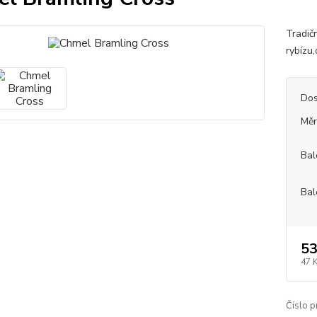
Tradič
rybízu,
Dos
Měr
Bal
Bal
53
47 
Číslo p