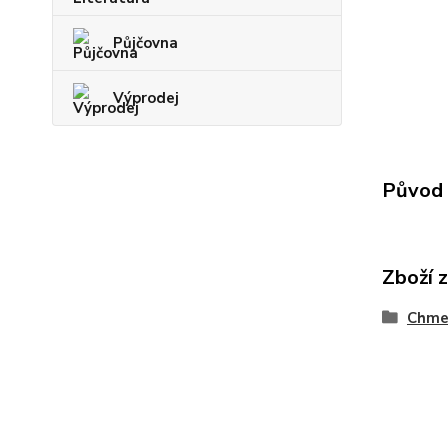
Půjčovna
Výprodej
Původ 
Zboží 
Chmel