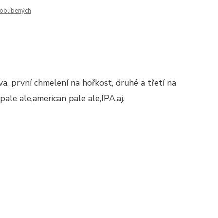
oblíbených
va, první chmelení na hořkost, druhé a třetí na
ale ale,american pale ale,IPA,aj.