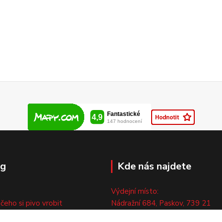
og
Kde nás najdete
Výdejní místo:
 čeho si pivo vrobit
Nádražní 684, Paskov, 739 21
ny