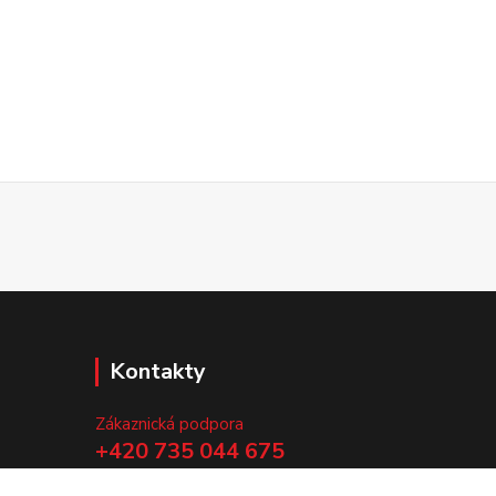
Kontakty
Zákaznická podpora
+420 735 044 675
(Po-Pá, 8-13 hod.)