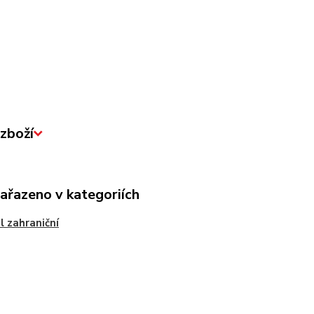
zboží
zařazeno v kategoriích
 zahraniční