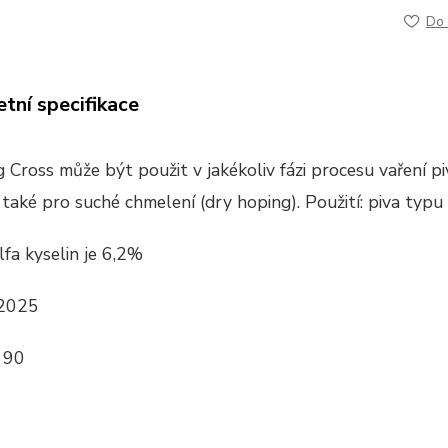
Do 
tní specifikace
g Cross
může být použit v jakékoliv fázi procesu vaření pi
také pro suché chmelení (dry hoping). Použití: piva typu p
fa kyselin je 6,2%
 2025
 90