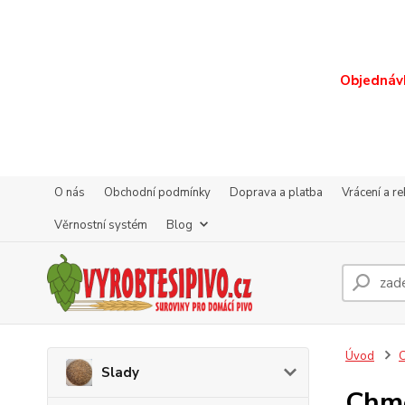
Objednávk
O nás
Obchodní podmínky
Doprava a platba
Vrácení a r
Věrnostní systém
Blog
Úvod
Slady
Chme