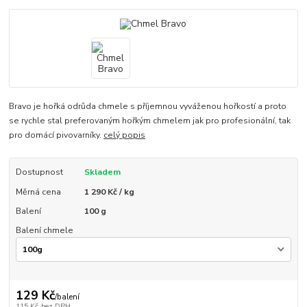
Bravo je hořká odrůda chmele s příjemnou vyváženou hořkostí a proto
se rychle stal preferovaným hořkým chmelem jak pro profesionální, tak
pro domácí pivovarníky.
celý popis
Dostupnost
Skladem
Měrná cena
1 290 Kč / kg
Balení
100 g
Balení chmele
129 Kč
/
balení
115 Kč
bez DPH