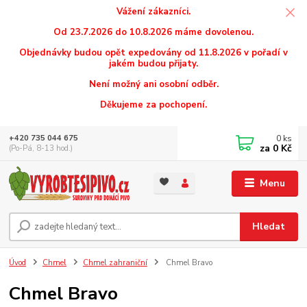
Vážení zákazníci.
Od 23.7.2026 do 10.8.2026 máme dovolenou.
Objednávky budou opět expedovány od 11.8.2026 v pořadí v
jakém budou přijaty.
Není možný ani osobní odběr.
Děkujeme za pochopení.
0
ks
+420 735 044 675
za
0 Kč
(Po-Pá, 8-13 hod.)
Menu
Hledat
Úvod
Chmel
Chmel zahraniční
Chmel Bravo
Chmel Bravo