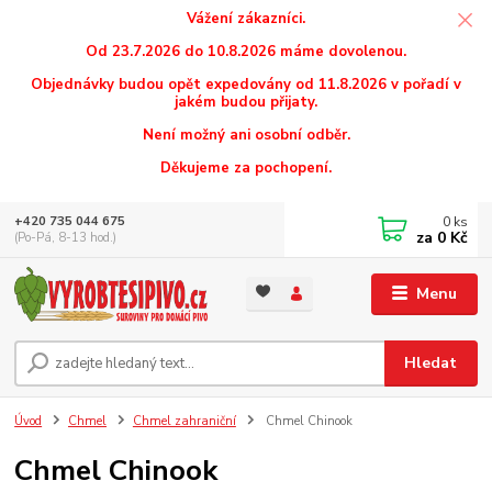
Vážení zákazníci.
Od 23.7.2026 do 10.8.2026 máme dovolenou.
Objednávky budou opět expedovány od 11.8.2026 v pořadí v
jakém budou přijaty.
Není možný ani osobní odběr.
Děkujeme za pochopení.
0
ks
+420 735 044 675
za
0 Kč
(Po-Pá, 8-13 hod.)
Menu
Hledat
Úvod
Chmel
Chmel zahraniční
Chmel Chinook
Chmel Chinook