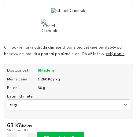
Chinook je hořká odrůda chmele vhodná pro veškeré pivní styly od
barleywine, stoutů a porterů po různé ales, IPA až ležáky.
celý popis
Dostupnost
Skladem
Měrná cena
1 260 Kč / kg
Balení
50 g
Balení chmele
63 Kč
/
balení
56 Kč
bez DPH