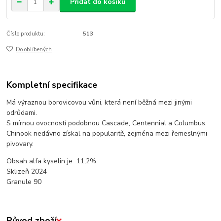
Přidat do košíku
Číslo produktu:
513
Do oblíbených
Kompletní specifikace
Má výraznou borovicovou vůni, která není běžná mezi jinými
odrůdami.
S mírnou ovocností podobnou Cascade, Centennial a Columbus.
Chinook nedávno získal na popularitě, zejména mezi řemeslnými
pivovary.
Obsah alfa kyselin je 11,2%.
Sklizeň 2024
Granule 90
Původ zboží