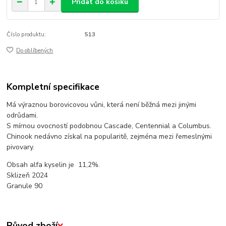
Přidat do košíku
Číslo produktu:
513
Do oblíbených
Kompletní specifikace
Má výraznou borovicovou vůni, která není běžná mezi jinými
odrůdami.
S mírnou ovocností podobnou Cascade, Centennial a Columbus.
Chinook nedávno získal na popularitě, zejména mezi řemeslnými
pivovary.
Obsah alfa kyselin je 11,2%.
Sklizeň 2024
Granule 90
Původ zboží