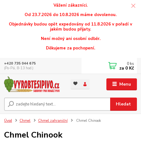
Vážení zákazníci.
Od 23.7.2026 do 10.8.2026 máme dovolenou.
Objednávky budou opět expedovány od 11.8.2026 v pořadí v
jakém budou přijaty.
Není možný ani osobní odběr.
Děkujeme za pochopení.
0
ks
+420 735 044 675
za
0 Kč
(Po-Pá, 8-13 hod.)
Menu
Hledat
Úvod
Chmel
Chmel zahraniční
Chmel Chinook
Chmel Chinook