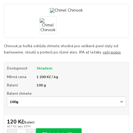
Chinook je hořká odrůda chmele vhodná pro veškeré pivní styly od
barleywine, stoutů a porterů po různé ales, IPA až ležáky.
celý popis
Dostupnost
Skladem
Měrná cena
1 200 Kč / kg
Balení
100 g
Balení chmele
120 Kč
/
balení
107 Kč
bez DPH