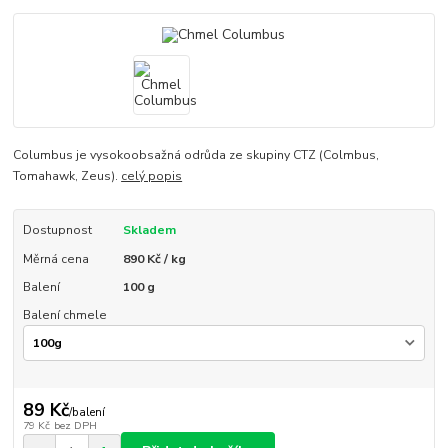
Columbus je vysokoobsažná odrůda ze skupiny CTZ (Colmbus,
Tomahawk, Zeus).
celý popis
Dostupnost
Skladem
Měrná cena
890 Kč / kg
Balení
100 g
Balení chmele
89 Kč
/
balení
79 Kč
bez DPH