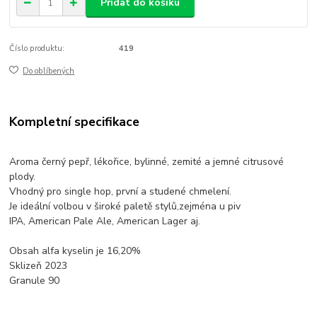
Přidat do košíku
Číslo produktu:
419
Do oblíbených
Kompletní specifikace
Aroma černý pepř, lékořice, bylinné, zemité a jemné citrusové
plody.
Vhodný pro single hop, první a studené chmelení.
Je ideální volbou v široké paletě stylů,zejména u piv
IPA, American Pale Ale, American Lager aj.
Obsah alfa kyselin je 16,20%
Sklizeň 2023
Granule 90