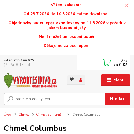
Vážení zákazníci.
Od 23.7.2026 do 10.8.2026 máme dovolenou.
Objednávky budou opět expedovány od 11.8.2026 v pořadí v
jakém budou přijaty.
Není možný ani osobní odběr.
Děkujeme za pochopení.
0
ks
+420 735 044 675
za
0 Kč
(Po-Pá, 8-13 hod.)
Menu
Hledat
Úvod
Chmel
Chmel zahraniční
Chmel Columbus
Chmel Columbus