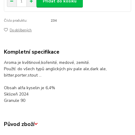
Přidat do košíku
Číslo produktu:
234
Do oblíbených
Kompletní specifikace
Aroma je květinové,kořenité, medové, zemité.
Použtí: do všech typů anglických piv pale ale,dark ale,
bitter,porter,stout ...
Obsah alfa kyselin je 6,4%
Sklizeň 2024
Granule 90
Původ zboží