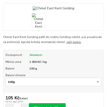
Chmel East Kent Golding patří do rodiny Golding odrůd, a je považován
za prémiový, typický britský aromatický chmel.
celý popis
Dostupnost
Skladem
Měrná cena
1 050 Kč / kg
Balení
100 g
Balení chmele
105 Kč
/
balení
94 Kč
bez DPH