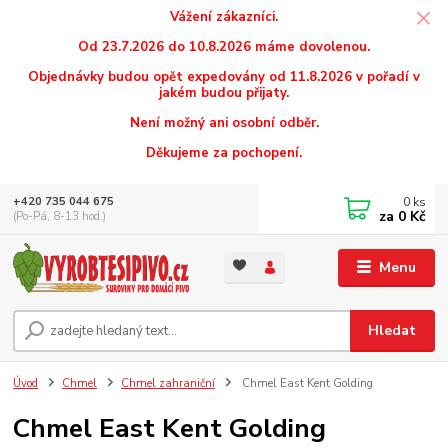
Vážení zákazníci.
Od 23.7.2026 do 10.8.2026 máme dovolenou.
Objednávky budou opět expedovány od 11.8.2026 v pořadí v
jakém budou přijaty.
Není možný ani osobní odběr.
Děkujeme za pochopení.
0
ks
+420 735 044 675
za
0 Kč
(Po-Pá, 8-13 hod.)
Menu
Hledat
Úvod
Chmel
Chmel zahraniční
Chmel East Kent Golding
Chmel East Kent Golding